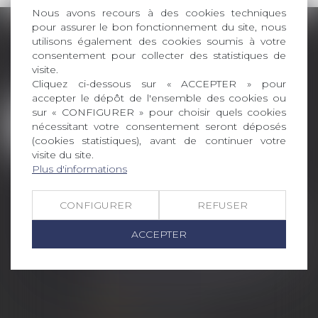
Nous avons recours à des cookies techniques
pour assurer le bon fonctionnement du site, nous
utilisons également des cookies soumis à votre
LES DERNIÈRES ACTUS
consentement pour collecter des statistiques de
visite.
Cliquez ci-dessous sur « ACCEPTER » pour
accepter le dépôt de l'ensemble des cookies ou
Succession : une
sur « CONFIGURER » pour choisir quels cookies
07
révocation de donation
nécessitant votre consentement seront déposés
AOÛT
frauduleuse peut
(cookies statistiques), avant de continuer votre
visite du site.
constituer un recel
Plus d'informations
successoral
La révocation d'une donation peut
CONFIGURER
REFUSER
être annulée lorsqu'elle poursuit
ACCEPTER
un but illicite consistant à
contourner les règles protectrices
de la réserve héréditaire et de la
réunion fictive des donations...
Lire la suite