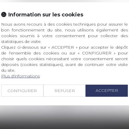
paiements en cas d’extension de
procédure collective
Information sur les cookies
Lire la suite
Nous avons recours à des cookies techniques pour assurer le
bon fonctionnement du site, nous utilisons également des
cookies soumis à votre consentement pour collecter des
Droit des sociétés
/
Procédures collectives
statistiques de visite.
Cliquez ci-dessous sur « ACCEPTER » pour accepter le dépôt
Près de 19.000 défaillances au 1er
de l'ensemble des cookies ou sur « CONFIGURER » pour
trimestre 2026
choisir quels cookies nécessitant votre consentement seront
déposés (cookies statistiques), avant de continuer votre visite
du site.
Lire la suite
Plus d'informations
ACCEPTER
CONFIGURER
REFUSER
<<
<
1
2
3
4
5
6
7
...
>
>>