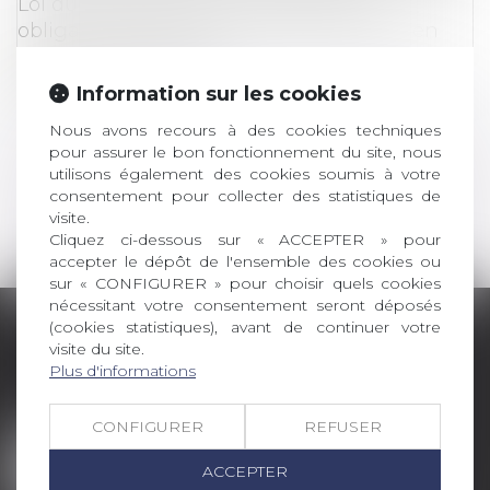
Loi du 13 juillet 2026 : une assistance
obligatoire par avocat pour les mineurs en
assistance éducative
Lire la suite
Information sur les cookies
Nous avons recours à des cookies techniques
<<
<
1
2
3
4
5
6
7
...
>
>>
pour assurer le bon fonctionnement du site, nous
utilisons également des cookies soumis à votre
consentement pour collecter des statistiques de
Veille juridique
visite.
Cliquez ci-dessous sur « ACCEPTER » pour
Articles juridiques du cabinet
accepter le dépôt de l'ensemble des cookies ou
Événements du Cabinet
sur « CONFIGURER » pour choisir quels cookies
nécessitant votre consentement seront déposés
(cookies statistiques), avant de continuer votre
visite du site.
LES DERNIÈRES ACTUS
Plus d'informations
CONFIGURER
REFUSER
Succession : une
07
révocation de donation
ACCEPTER
AOÛT