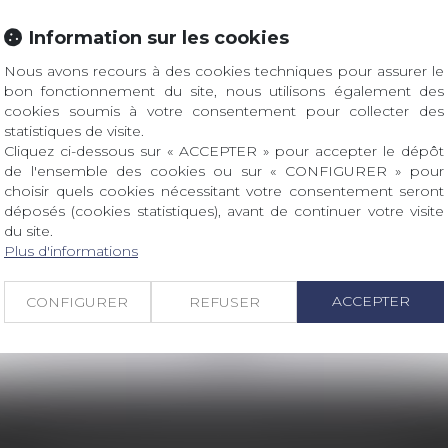
Lire la suite
Information sur les cookies
Nous avons recours à des cookies techniques pour assurer le
bon fonctionnement du site, nous utilisons également des
cookies soumis à votre consentement pour collecter des
Droit des sociétés
/
Droit des sociétés commerciales et professionnelles
statistiques de visite.
JEC : un nouveau statut commenté
Cliquez ci-dessous sur « ACCEPTER » pour accepter le dépôt
par l'administration
de l'ensemble des cookies ou sur « CONFIGURER » pour
choisir quels cookies nécessitant votre consentement seront
déposés (cookies statistiques), avant de continuer votre visite
Lire la suite
du site.
Plus d'informations
ACCEPTER
CONFIGURER
REFUSER
<<
<
...
3
4
5
6
7
8
9
>
>>