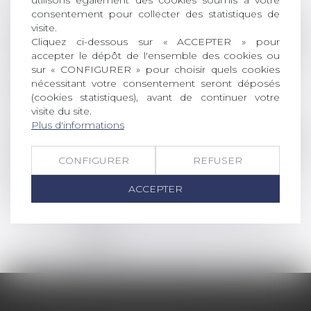
utilisons également des cookies soumis à votre
Lire la suite
consentement pour collecter des statistiques de
visite.
Droit des sociétés
/
Droit des sociétés commercia
Cliquez ci-dessous sur « ACCEPTER » pour
accepter le dépôt de l'ensemble des cookies ou
Masse des obligataires : l’autorisation d’agir
sur « CONFIGURER » pour choisir quels cookies
peut résulter d’une consultation écrite et être
nécessitant votre consentement seront déposés
régularisée en cours d’instance
(cookies statistiques), avant de continuer votre
Lire la suite
visite du site.
Plus d'informations
Droit des sociétés
/
Droit des sociétés commercia
CONFIGURER
REFUSER
Nouvelles conditions d'accès au Registre des
bénéficiaires effectifs
ACCEPTER
Lire la suite
<<
<
1
2
3
4
5
6
7
...
>
>>