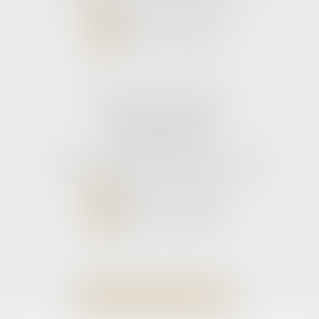
NOUS CONTACTER
NOUS LOCALISER
Cabinet secondaire
11 rue de la Hulotte
33121 CARCANS
Tél :
05 56 39 26 82
- Fax : 05 56 97 72 76
NOUS CONTACTER
NOUS LOCALISER