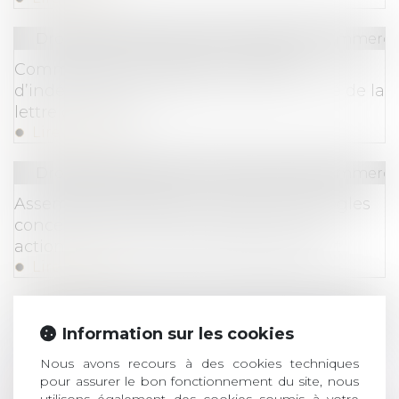
Droit des sociétés
/
Droit des sociétés commercia
Commissaire aux apports : le défaut
d’indépendance entraîne aussi la nullité de la
lettre de mission
Lire la suite
Droit des sociétés
/
Droit des sociétés commercia
Assemblées générales : évolution des règles
concernant la communication avec les
actionnaires et la date d’enregistrement
Lire la suite
Droit des sociétés
/
Droit des sociétés commercia
Information sur les cookies
Administrateur provisoire : le juge des référés
ne peut révoquer le gérant d’une société
Nous avons recours à des cookies techniques
civile
pour assurer le bon fonctionnement du site, nous