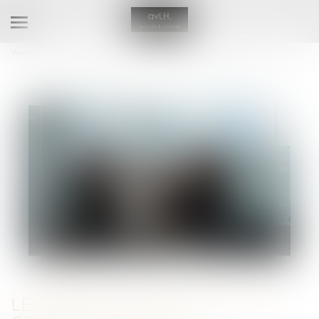
Ouvrir
le
Vous êtes ici :
RDV en ligne avec Maître Aurélie VIANDIER LEFEVRE
menu
Droit des sociétés
Droit des sociétés commerciales et professionnelles
Le gérant d’une SARL peut-il créer une société concurrente ?
LE GÉRANT D’UNE SARL PEUT-IL