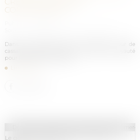
CRÉER UNE SOCIÉTÉ
CONCURRENTE ?
Publié le :
15/07/2026
Source :
entreprendre.service-public.gouv.fr
Dans un arrêt rendu le 17 juin 2026, la Cour de
cassation précise la portée du devoir de loyauté
pour le gérant d’une SARL...
Lire la suite
Droit des sociétés
/
Droit des sociétés commercia
Le gérant d’une SARL peut-il créer une