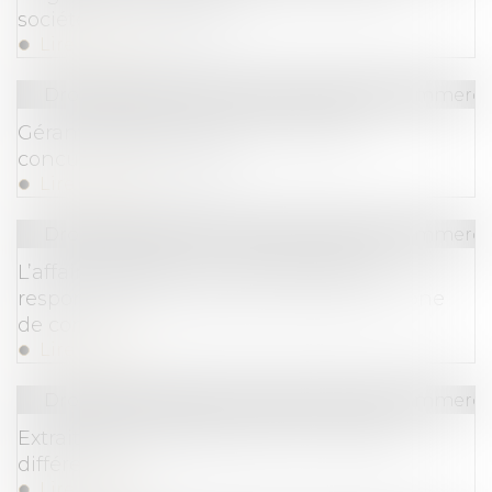
société concurrente ?
Lire la suite
Droit des sociétés
/
Droit des sociétés commercia
Gérant de SARL : créer une société
concurrente est fautif
Lire la suite
Droit des sociétés
/
Droit des sociétés commercia
L’affaire Lafarge : un tournant pour la
responsabilité pénale des sociétés en zone
de conflit
Lire la suite
Droit des sociétés
/
Droit des sociétés commercia
Extrait Kbis et attestation RNE : quelles
différences ?
Lire la suite