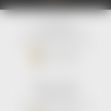
avLH avocats
9 avenue Pierre Mendes France
33700 MERIGNAC
Tél :
05 56 39 26 82
- Fax : 05 56 97 72 76
NOUS CONTACTER
NOUS LOCALISER
Cabinet secondaire
187 boulevard godard
33110 Le bouscat
Tél :
05 56 39 26 82
- Fax : 05 56 97 72 76