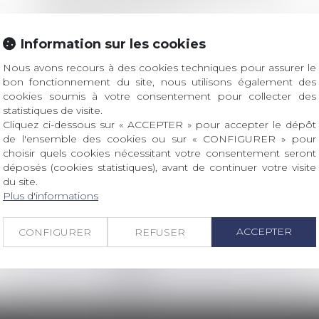
violences conjugales par
l’anthropologie
Information sur les cookies
Lire la suite
Nous avons recours à des cookies techniques pour assurer le
bon fonctionnement du site, nous utilisons également des
cookies soumis à votre consentement pour collecter des
statistiques de visite.
/
Violences familiales
Droit de la famille, des personnes et de leur patrimoine
Cliquez ci-dessous sur « ACCEPTER » pour accepter le dépôt
L'aide d'urgence pour les victimes de
de l'ensemble des cookies ou sur « CONFIGURER » pour
violences conjugales a bénéficié à
choisir quels cookies nécessitant votre consentement seront
plus de 40 000 personnes depuis sa
déposés (cookies statistiques), avant de continuer votre visite
création fin 2023
du site.
Plus d'informations
Lire la suite
ACCEPTER
CONFIGURER
REFUSER
<<
<
1
2
3
4
5
6
>
>>