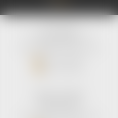
coopératifs Eural
autorisé...
Lire la sui
avLH avocats
9 avenue Pierre Mendes France
33700 MERIGNAC
Tél :
05 56 39 26 82
- Fax : 05 56 97 72 76
NOUS CONTACTER
NOUS LOCALISER
Cabinet secondaire
187 boulevard godard
33110 Le bouscat
Tél :
05 56 39 26 82
- Fax : 05 56 97 72 76