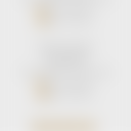
NOUS CONTACTER
NOUS LOCALISER
Cabinet secondaire
11 rue de la Hulotte
33121 CARCANS
Tél :
05 56 39 26 82
- Fax : 05 56 97 72 76
NOUS CONTACTER
NOUS LOCALISER