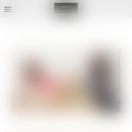
Ouvrir
le
Vous êtes ici :
RDV en ligne avec Maître Eva HENRIQUES
menu
Droit de la famille, des personnes et de leur patrimoine
Violences familiales
Mieux protéger les enfants victimes de violences intrafamiliales