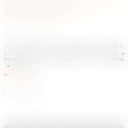
MIEUX PROTÉGER LES ENFANTS
VICTIMES DE VIOLENCES
INTRAFAMILIALES
Publié le :
27/09/2024
Source :
www.weka.fr
Le ministère de la Justice a diffusé, fin août 2024,
une circulaire sur la protection des mineurs
victimes et co-victimes de violences
intrafamiliales...
Lire la suite