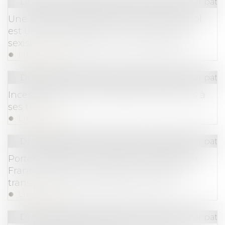
Droit de la famille, des personnes et de leur pat
Une étude scientifique montre que l'alcool
est un facteur déterminant des violences
sexistes et sexuelles en milieu étudiant
Lire la suite
Droit de la famille, des personnes et de leur pat
Inceste : la Ciivise veut associer les jeunes à
ses travaux
Lire la suite
Droit de la famille, des personnes et de leur pat
Porter plainte pour violences sexuelles en
France : l’épreuve des femmes migrantes,
transgenres et travailleuses du sexe
Lire la suite
Droit de la famille, des personnes et de leur pat