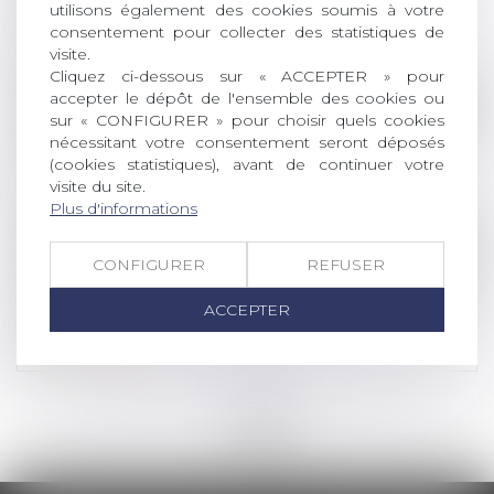
utilisons également des cookies soumis à votre
conjugales
consentement pour collecter des statistiques de
Lire la suite
visite.
Cliquez ci-dessous sur « ACCEPTER » pour
accepter le dépôt de l'ensemble des cookies ou
Droit de la famille, des personnes et de leur pat
sur « CONFIGURER » pour choisir quels cookies
Euro 2024 et JO de Paris : un risque accru de
nécessitant votre consentement seront déposés
violences conjugales ?
(cookies statistiques), avant de continuer votre
visite du site.
Lire la suite
Plus d'informations
Droit de la famille, des personnes et de leur pat
CONFIGURER
REFUSER
Violences conjugales : extension du bénéfice
de l’ordonnance de protection aux enfants du
ACCEPTER
couple
Lire la suite
<<
<
1
2
3
4
5
6
>
>>