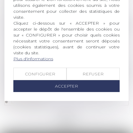
deux rappels de la Cour de cassation
utilisons également des cookies soumis à votre
consentement pour collecter des statistiques de
Lire la suite
visite.
Cliquez ci-dessous sur « ACCEPTER » pour
Droit de la famille, des personnes et de leur pat
accepter le dépôt de l'ensemble des cookies ou
sur « CONFIGURER » pour choisir quels cookies
L'aide d'urgence pour les victimes de
nécessitant votre consentement seront déposés
violences conjugales a bénéficié à plus de
(cookies statistiques), avant de continuer votre
40 000 personnes depuis sa création fin 2023
visite du site.
Lire la suite
Plus d'informations
Droit commercial
/
Droit de la concurrence
CONFIGURER
REFUSER
Compétence internationale des juridictions
ACCEPTER
françaises : nature délictuelle de l’action en
rupture brutale !
Lire la suite
<<
<
...
14
15
16
17
18
19
20
...
>
>>