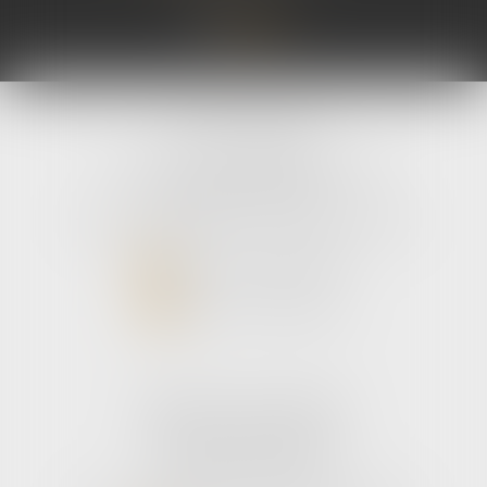
coopératifs Eural
autorisé...
Lire la sui
avLH avocats
9 avenue Pierre Mendes France
33700 MERIGNAC
Tél :
05 56 39 26 82
- Fax : 05 56 97 72 76
NOUS CONTACTER
NOUS LOCALISER
Cabinet secondaire
187 boulevard godard
33110 Le bouscat