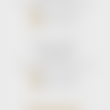
Tél :
05 56 39 26 82
- Fax : 05 56 97 72 76
NOUS CONTACTER
NOUS LOCALISER
Cabinet secondaire
11 rue de la Hulotte
33121 CARCANS
Tél :
05 56 39 26 82
- Fax : 05 56 97 72 76
NOUS CONTACTER
NOUS LOCALISER