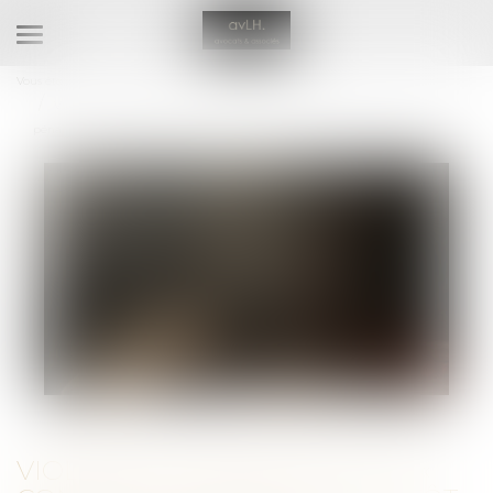
Ouvrir
le
Vous êtes ici :
RDV en ligne avec Maître Eva HENRIQUES
menu
Violences conjugales : le « contrôle coercitif » bientôt dans le Code
pénal ?
VIOLENCES CONJUGALES : LE «