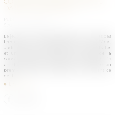
CONTRÔLE COERCITIF » BIENTÔT
DANS LE CODE PÉNAL ?
Publié le :
11/04/2025
Source :
www.publicsenat.fr
Le jeudi 20 mars 2025, la délégation aux droits des
femmes et la commission des Lois du Sénat
auditionnaient des chercheurs, des magistrates
et un colonel de gendarmerie au sujet de la
consécration de la notion de « contrôle coercitif »
en droit français. Les députés ont adopté en
première lecture, le 28 janvier, une loi créant ce
délit...
Lire la suite