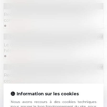
Droit des sociétés
/
Procédures collectives
Recours contre une décision du juge-
commissaire : attention à la voie à suivre
Lire la suite
Droit de la famille, des personnes et de leur pat
Le droit de retour légal se transmet aux
héritiers de l’ascendant donateur
Lire la suite
Droit de la famille, des personnes et de leur pat
Recel de communauté : attention aux
cessions d’actions à vil prix
Lire la suite
Information sur les cookies
Droit des sociétés
/
Procédures collectives
Nous avons recours à des cookies techniques
Créance antérieure et non-concurrence :
pour assurer le bon fonctionnement du site, nous