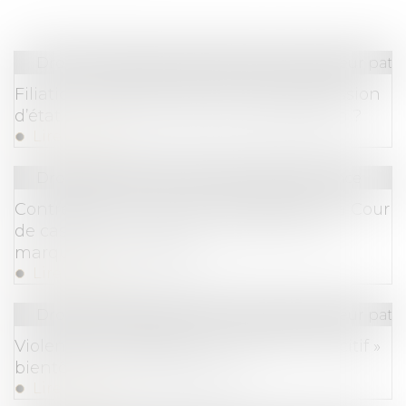
Droit de la famille, des personnes et de leur pat
Filiation naturelle et preuve de la possession
d’état : quand commence la prescription ?
Lire la suite
Droit commercial
/
Droit de la concurrence
Contrefaçon et concurrence déloyale : la Cour
de cassation confirme la protection des
marques renommées !
Lire la suite
Droit de la famille, des personnes et de leur pat
Violences conjugales : le « contrôle coercitif »
bientôt dans le Code pénal ?
Lire la suite