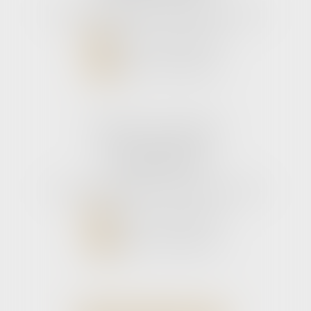
Tél :
05 56 39 26 82
- Fax : 05 56 97 72 76
NOUS CONTACTER
NOUS LOCALISER
Cabinet secondaire
11 rue de la Hulotte
33121 CARCANS
Tél :
05 56 39 26 82
- Fax : 05 56 97 72 76
NOUS CONTACTER
NOUS LOCALISER