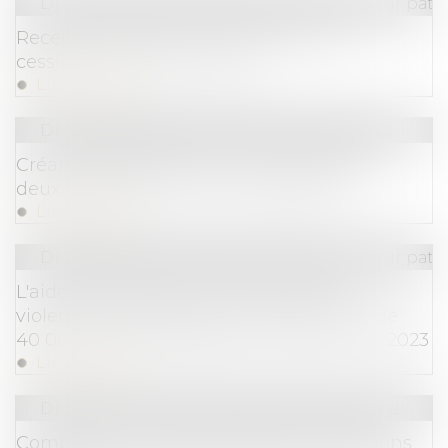
Droit de la famille, des personnes et de leur pat
Recel de communauté : attention aux
cessions d’actions à vil prix
Lire la suite
Droit des sociétés
/
Procédures collectives
Créance antérieure et non-concurrence :
deux rappels de la Cour de cassation
Lire la suite
Droit de la famille, des personnes et de leur pat
L'aide d'urgence pour les victimes de
violences conjugales a bénéficié à plus de
40 000 personnes depuis sa création fin 2023
Lire la suite
Droit commercial
/
Droit de la concurrence
Compétence internationale des juridictions