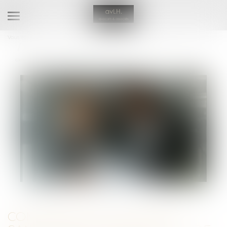
Ouvrir
le
Vous êtes ici :
RDV en ligne avec Maître Eva HENRIQUES
menu
Compétence, pouvoir et sanction de l’AMF : rappel de la Cour de
cassation
COMPÉTENCE, POUVOIR ET