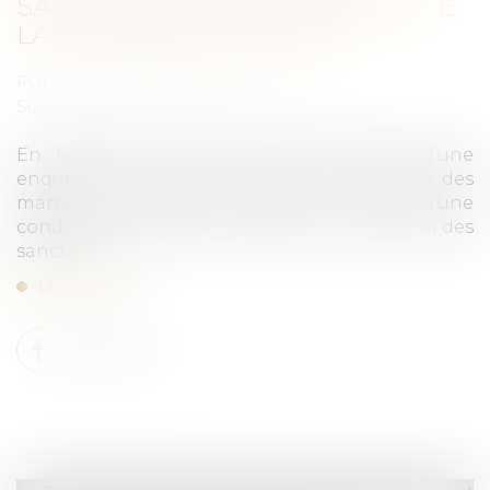
SANCTION DE L’AMF : RAPPEL DE
LA COUR DE CASSATION
Publié le :
28/03/2025
Source :
www.lemag-juridique.com
En l’espèce, une société a fait l’objet d’une
enquête menée par le collège de l’Autorité des
marchés financiers (AMF), suivie d’une
condamnation prononcée par la commission des
sanctions...
Lire la suite