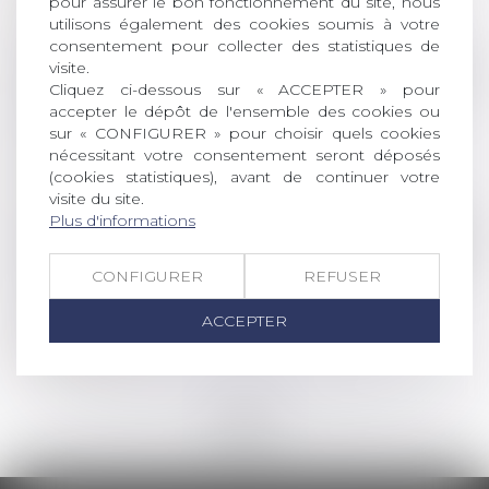
pour assurer le bon fonctionnement du site, nous
Lire la suite
utilisons également des cookies soumis à votre
consentement pour collecter des statistiques de
visite.
Droit des sociétés
Cliquez ci-dessous sur « ACCEPTER » pour
Entreprises en difficulté : bénéficiez de
accepter le dépôt de l'ensemble des cookies ou
sur « CONFIGURER » pour choisir quels cookies
l’activité partielle de longue durée rebond
nécessitant votre consentement seront déposés
(APLD-R)
(cookies statistiques), avant de continuer votre
Lire la suite
visite du site.
Plus d'informations
Droit de la famille, des personnes et de leur pat
Transports en commun : les femmes 1ères
CONFIGURER
REFUSER
victimes de violences sexuelles | vie-
ACCEPTER
publique.fr
Lire la suite
<<
<
...
15
16
17
18
19
20
21
...
>
>>