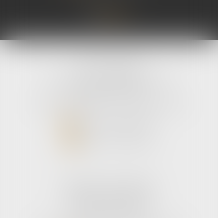
Lire la sui
avLH avocats
9 avenue Pierre Mendes France
33700 MERIGNAC
Tél :
05 56 39 26 82
- Fax : 05 56 97 72 76
NOUS CONTACTER
NOUS LOCALISER
Cabinet secondaire
187 boulevard godard
33110 Le bouscat