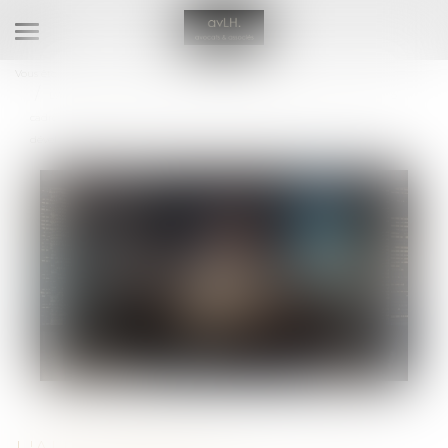
Ouvrir
le
Vous êtes ici :
L'équipe
Aurélie Viandier-Lefèvre
menu
L'Autorité de la concurrence lance une consultation publique dans le
cadre d’une étude relative aux orientations informelles en matière de
développement durable