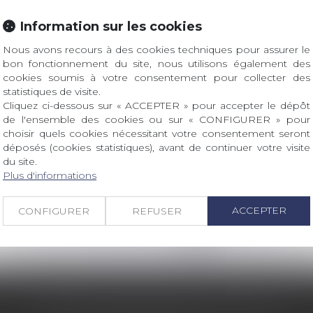
Lire la suite
Information sur les cookies
Nous avons recours à des cookies techniques pour assurer le
bon fonctionnement du site, nous utilisons également des
cookies soumis à votre consentement pour collecter des
/
Patrimoine et succession
Droit de la famille, des personnes et de leur patrimoine
statistiques de visite.
Succession entre frères et soeurs :
Cliquez ci-dessous sur « ACCEPTER » pour accepter le dépôt
appréciation de la domiciliation
de l'ensemble des cookies ou sur « CONFIGURER » pour
commune
choisir quels cookies nécessitant votre consentement seront
déposés (cookies statistiques), avant de continuer votre visite
Lire la suite
du site.
Plus d'informations
ACCEPTER
CONFIGURER
REFUSER
<<
<
...
31
32
33
34
35
36
37
>
>>