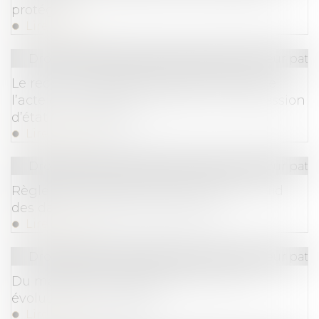
protégés
Lire la suite
Droit de la famille, des personnes et de leur pat
Le recours impossible de la délivrance de
l’acte de notoriété constatant une possession
d’état : QPC rejetée
Lire la suite
Droit de la famille, des personnes et de leur pat
Règlement des droits de succession : quid
des dates et délais de paiement ?
Lire la suite
Droit de la famille, des personnes et de leur pat
Du mariage au mariage pour tous : les
évolutions conjugales
Lire la suite