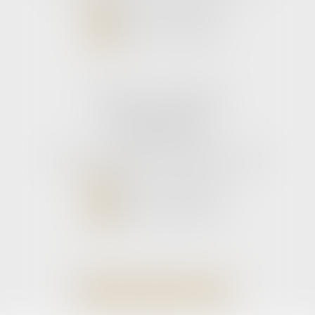
NOUS CONTACTER
NOUS LOCALISER
Cabinet secondaire
11 rue de la Hulotte
33121 CARCANS
Tél :
05 56 39 26 82
- Fax : 05 56 97 72 76
NOUS CONTACTER
NOUS LOCALISER