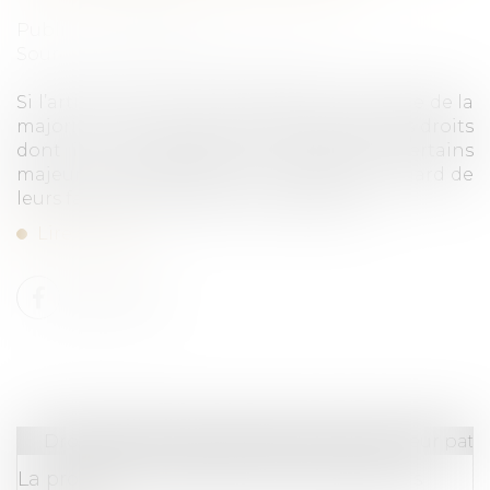
Publié le :
18/09/2024
Source :
www.lemag-juridique.com
Si l’article 414 du Code civil prévoit qu’à l’âge de la
majorité, « chacun est capable d'exercer les droits
dont il a la jouissance », il arrive que certains
majeurs soient atteints d’incapacité au regard de
leurs facultés mentales ou corporelles...
Lire la suite
Droit de la famille, des personnes et de leur pat
La protection du patrimoine des majeurs