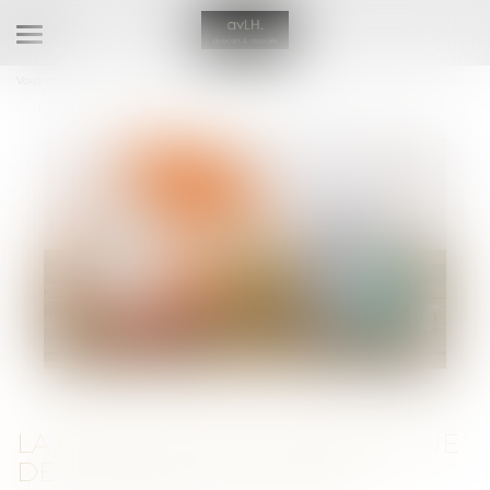
Ouvrir
le
Vous êtes ici :
Domaines d'activités
Droit de la famille et du patrimoine
menu
La protection du patrimoine des majeurs protégés
LA PROTECTION DU PATRIMOINE
DES MAJEURS PROTÉGÉS