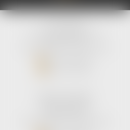
avLH avocats
9 avenue Pierre Mendes France
33700 MERIGNAC
Tél :
05 56 39 26 82
- Fax : 05 56 97 72 76
NOUS CONTACTER
NOUS LOCALISER
Cabinet secondaire
187 boulevard godard
33110 Le bouscat
Tél :
05 56 39 26 82
- Fax : 05 56 97 72 76