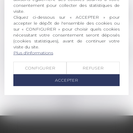
consentement pour collecter des statistiques de
visite.
Droit de la famille, des personnes et de leur pat
Cliquez ci-dessous sur « ACCEPTER » pour
Calcul de la prestation compensatoire : quels
accepter le dépôt de l'ensemble des cookies ou
sur « CONFIGURER » pour choisir quels cookies
critères sont pris en compte ?
nécessitant votre consentement seront déposés
Lire la suite
(cookies statistiques), avant de continuer votre
visite du site.
Droit de la famille, des personnes et de leur pat
Plus d'informations
SCI familiale : un bon moyen de gérer et
transmettre son patrimoine à moindres frais
CONFIGURER
REFUSER
?
ACCEPTER
Lire la suite
<<
<
...
9
10
11
12
13
14
15
...
>
>>