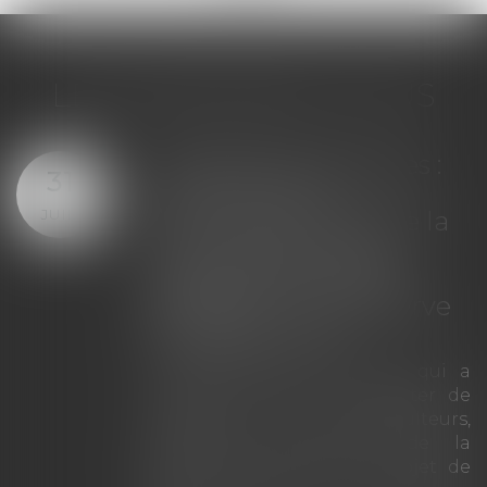
LES DERNIÈRES ACTUS
Coopératives agricoles :
31
l’Autorité de la
JUIL.
concurrence autorise la
fusion des groupes
coopératifs Euralis et
Maïsadour, sous réserve
d’engagements
À l’issue d’une instruction qui a
conduit l’Autorité à consulter de
nombreux tiers (agriculteurs,
concurrents, enseignes de la
grande distribution), le projet de