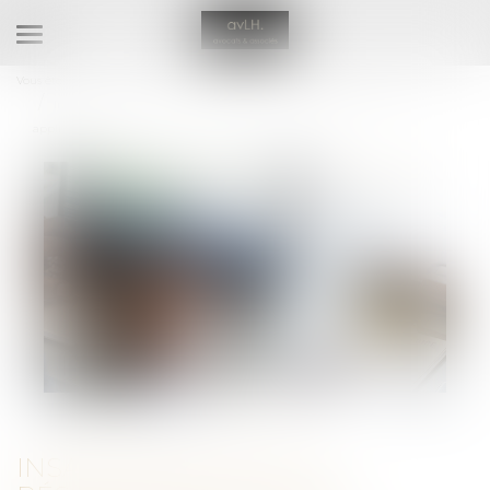
Ouvrir
le
Vous êtes ici :
Accueil
Droit des sociétés
Procédures collectives
menu
Insaisissabilité de la résidence principale : jusqu’à quand est-elle
applicable ?
INSAISISSABILITÉ DE LA