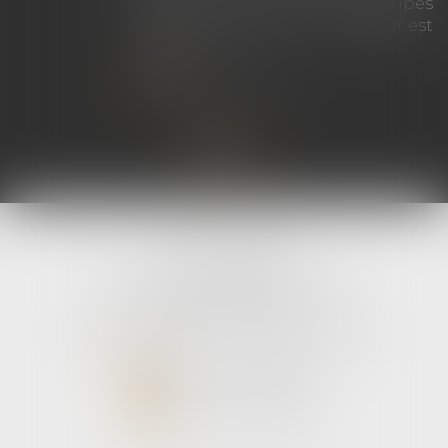
fusion entre les groupes
coopératifs Euralis et Maïsadour est
autorisé...
Lire la suite
avLH avocats
9 avenue Pierre Mendes France
33700 MERIGNAC
Tél :
05 56 39 26 82
- Fax : 05 56 97 72 76
NOUS CONTACTER
NOUS LOCALISER