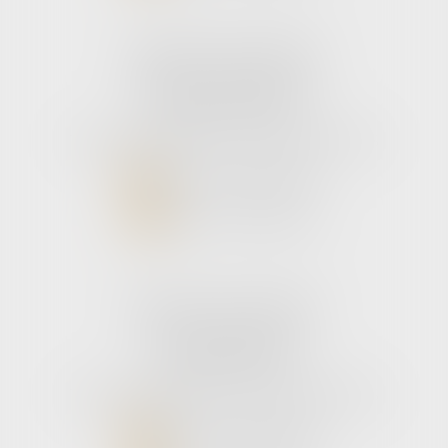
Cabinet secondaire
187 boulevard godard
33110 Le bouscat
Tél :
05 56 39 26 82
- Fax : 05 56 97 72 76
NOUS CONTACTER
NOUS LOCALISER
Cabinet secondaire
11 rue de la Hulotte
33121 CARCANS
Tél :
05 56 39 26 82
- Fax : 05 56 97 72 76
NOUS CONTACTER