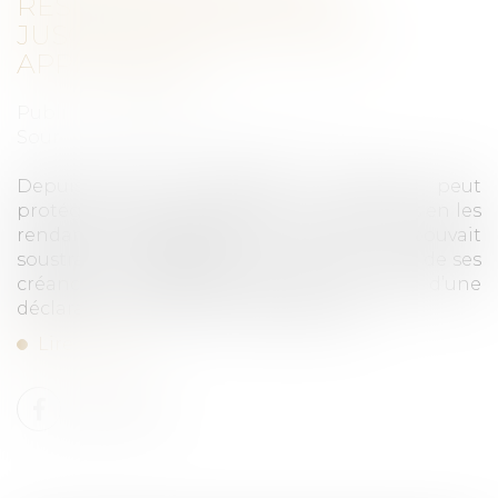
RÉSIDENCE PRINCIPALE :
JUSQU’À QUAND EST-ELLE
APPLICABLE ?
Publié le :
26/09/2024
Source :
www.lemag-juridique.com
Depuis 2003, l’entrepreneur individuel peut
protéger certains de ses biens immobiliers en les
rendant insaisissables. En outre, il pouvait
soustraire sa résidence principale au gage de ses
créanciers professionnels, par le biais d’une
déclaration notariée d’insaisissabilité...
Lire la suite