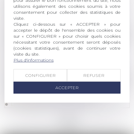
pour assurer le bon fonctionnement du site, nous
utilisons également des cookies soumis à votre
d’application de l’article L.622-21 du Code de
consentement pour collecter des statistiques de
commerce
visite.
Lire la suite
Cliquez ci-dessous sur « ACCEPTER » pour
accepter le dépôt de l'ensemble des cookies ou
Droit des sociétés
/
Procédures collectives
sur « CONFIGURER » pour choisir quels cookies
nécessitant votre consentement seront déposés
Entreprises en difficulté : désignation et
(cookies statistiques), avant de continuer votre
instauration des tribunaux des activités
visite du site.
économiques
Plus d'informations
Lire la suite
CONFIGURER
REFUSER
Droit des sociétés
/
Procédures collectives
ACCEPTER
Tribunal des affaires économiques :
précisions sur l'expérimentation
Lire la suite
<<
<
...
2
3
4
5
6
7
8
>
>>