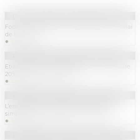
Droit des sociétés
/
Procédures collectives
Focus sur les cas de renouvellement du délai
de forclusion
Lire la suite
Droit des sociétés
/
Procédures collectives
Etude Altares : les défaillances en hausse de
20% au 3e trimestre 2024
Lire la suite
Droit des sociétés
/
Procédures collectives
L’entreprise en redressement judiciaire
simplifié peut embaucher un salarié
Lire la suite
Droit des sociétés
/
Procédures collectives