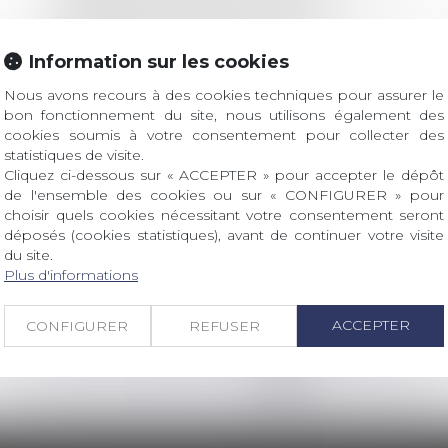
général des créanciers : il est
obligatoire de démontrer que
l’immeuble constituait la résidence
Information sur les cookies
principale du débiteur au jour de
Lire la suite
l’ouverture de la procédure
Nous avons recours à des cookies techniques pour assurer le
bon fonctionnement du site, nous utilisons également des
cookies soumis à votre consentement pour collecter des
statistiques de visite.
Droit des sociétés
/
Procédures collectives
Cliquez ci-dessous sur « ACCEPTER » pour accepter le dépôt
La prescription de l’action, à l’égard
de l'ensemble des cookies ou sur « CONFIGURER » pour
de la caution, est interrompue
choisir quels cookies nécessitant votre consentement seront
jusqu’au terme de la procédure
déposés (cookies statistiques), avant de continuer votre visite
collective
du site.
Plus d'informations
Lire la suite
ACCEPTER
CONFIGURER
REFUSER
<<
<
...
3
4
5
6
7
8
9
>
>>