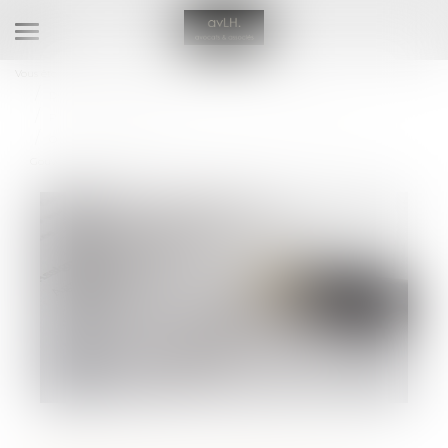
Ouvrir
le
Vous êtes ici :
Accueil
menu
Droit de la famille, des personnes et de leur patrimoine
Patrimoine et succession
Ouverture du droit à la pension de réversion aux couples pacsés : le
Gouvernement dit non