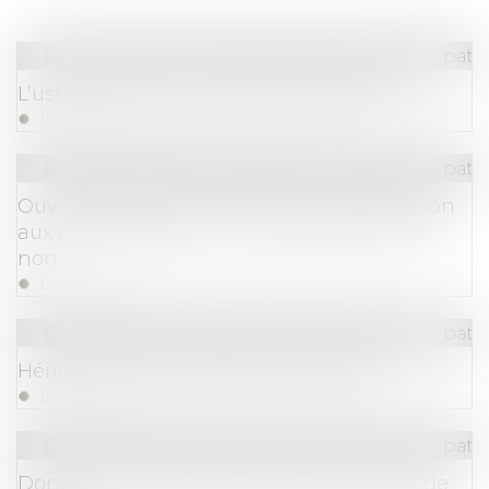
Droit de la famille, des personnes et de leur pat
L’usufruitier n’a pas la qualité d’associé
Lire la suite
Droit de la famille, des personnes et de leur pat
Ouverture du droit à la pension de réversion
aux couples pacsés : le Gouvernement dit
non
Lire la suite
Droit de la famille, des personnes et de leur pat
Hériter dans une famille recomposée
Lire la suite
Droit de la famille, des personnes et de leur pat
Donation : voici ce que vous avez le droit de