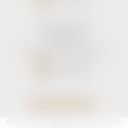
NOUS LOCALISER
Cabinet secondaire
11 rue de la Hulotte
33121 CARCANS
Tél :
05 56 39 26 82
- Fax : 05 56 97 72 76
NOUS CONTACTER
NOUS LOCALISER
Accueil
L'équipe
Domaines d'activités
Les honoraires
Les actus