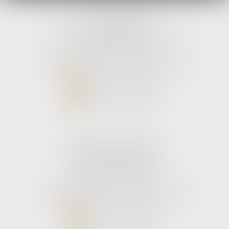
avLH avocats
9 avenue Pierre Mendes France
33700 MERIGNAC
Tél :
05 56 39 26 82
- Fax : 05 56 97 72 76
NOUS CONTACTER
NOUS LOCALISER
Cabinet secondaire
187 boulevard godard
33110 Le bouscat
Tél :
05 56 39 26 82
- Fax : 05 56 97 72 76
NOUS CONTACTER