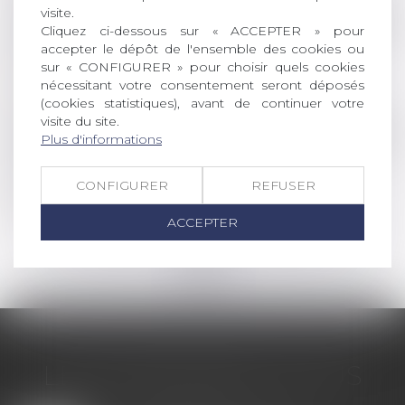
visite.
Droit de la famille, des personnes et de leur pat
Cliquez ci-dessous sur « ACCEPTER » pour
Comment et pourquoi obtenir un certificat
accepter le dépôt de l'ensemble des cookies ou
sur « CONFIGURER » pour choisir quels cookies
d'hérédité?
nécessitant votre consentement seront déposés
Lire la suite
(cookies statistiques), avant de continuer votre
visite du site.
Droit de la famille, des personnes et de leur pat
Plus d'informations
Comment faire valoir ses droits sur une
concession funéraire?
CONFIGURER
REFUSER
Lire la suite
ACCEPTER
<<
<
...
6
7
8
9
10
11
12
...
>
>>
LES DERNIÈRES ACTUS