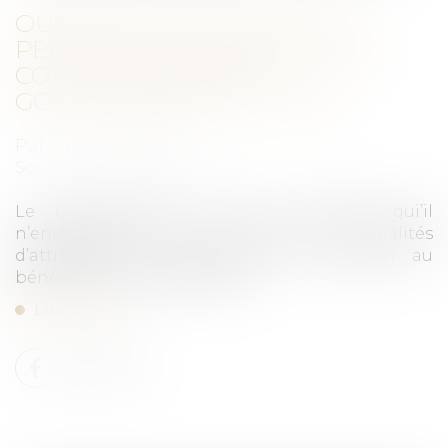
OUVERTURE DU DROIT À LA
PENSION DE RÉVERSION AUX
COUPLES PACSÉS : LE
GOUVERNEMENT DIT NON
Publié le :
19/01/2022
Source :
fiscalonline.com
Le Gouvernement vient de préciser qui’il
n’envisageait pas de réviser les modalités
d’attribution des pensions de réversion au
bénéfice des couples pacsés.
Lire la suite