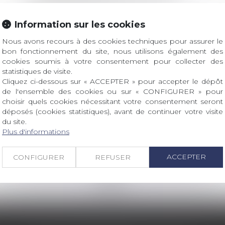
une meilleure transparence des
contrats obsèques
Information sur les cookies
Lire la suite
Nous avons recours à des cookies techniques pour assurer le
bon fonctionnement du site, nous utilisons également des
cookies soumis à votre consentement pour collecter des
/
Patrimoine et succession
Droit de la famille, des personnes et de leur patrimoine
statistiques de visite.
Héritiers réservataires et délais de
Cliquez ci-dessous sur « ACCEPTER » pour accepter le dépôt
de l'ensemble des cookies ou sur « CONFIGURER » pour
prescription : quelle application pour
choisir quels cookies nécessitant votre consentement seront
l’action en réduction ?
déposés (cookies statistiques), avant de continuer votre visite
du site.
Lire la suite
Plus d'informations
ACCEPTER
CONFIGURER
REFUSER
<<
<
1
2
3
4
5
6
7
...
>
>>