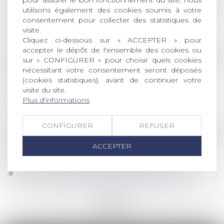
pour assurer le bon fonctionnement du site, nous
Droit de la famille, des personnes et de leur pat
utilisons également des cookies soumis à votre
consentement pour collecter des statistiques de
Qu’est-ce que l’indivision en succession ?
visite.
Lire la suite
Cliquez ci-dessous sur « ACCEPTER » pour
accepter le dépôt de l'ensemble des cookies ou
Droit de la famille, des personnes et de leur pat
sur « CONFIGURER » pour choisir quels cookies
nécessitant votre consentement seront déposés
Succession : qu’est-ce que la quotité
(cookies statistiques), avant de continuer votre
disponible, qui échappe aux héritiers
visite du site.
réservataires ?
Plus d'informations
Lire la suite
CONFIGURER
REFUSER
Droit de la famille, des personnes et de leur pat
ACCEPTER
Donation au personnel salarié d’une
entreprise : relèvement de l’abattement
Lire la suite
<<
<
...
3
4
5
6
7
8
9
...
>
>>