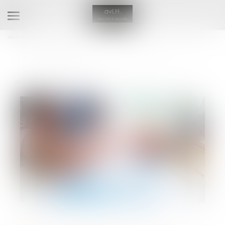
Ouvrir
le
Vous êtes ici :
Accueil
menu
Droit de la famille, des personnes et de leur patrimoine
Patrimoine et succession
Donation avant cession, droits de mutation payés par le donateur non-
déductibles de la plus-value