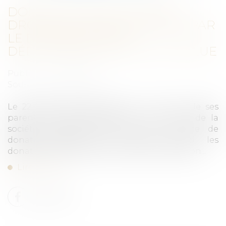
DONATION AVANT CESSION,
DROITS DE MUTATION PAYÉS PAR
LE DONATEUR NON-
DÉDUCTIBLES DE LA PLUS-VALUE
Publié le :
04/07/2024
Source :
www.legifiscal.fr
Le 22 décembre 2015, Mme C. B. a reçu de ses
parents, la nue-propriété de 5 222 titres de la
société anonyme (SA) DA, par un acte de
donation-partage aux termes duquel les
donateurs ont acquitté les droits de mutation...
Lire la suite