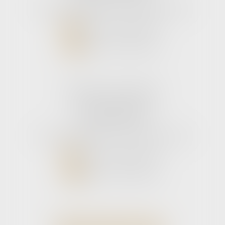
Tél :
05 56 39 26 82
- Fax : 05 56 97 72 76
NOUS CONTACTER
NOUS LOCALISER
Cabinet secondaire
11 rue de la Hulotte
33121 CARCANS
Tél :
05 56 39 26 82
- Fax : 05 56 97 72 76
NOUS CONTACTER
NOUS LOCALISER