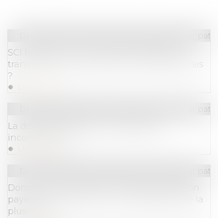
Droit de la famille, des personnes et de leur pat
SCI familiale : un bon moyen de gérer et
transmettre son patrimoine à moindres frais
?
Lire la suite
Droit de la famille, des personnes et de leur pat
La donation-partage : avantages et
inconvénients
Lire la suite
Droit de la famille, des personnes et de leur pat
Donation avant cession, droits de mutation
payés par le donateur non-déductibles de la
plus-value