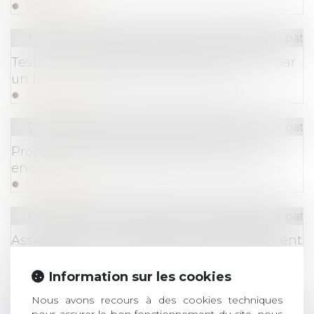
Lire la suite
Droit de la famille, des personnes et de leur pat
Testament olographe partiellement daté par
un tiers : pas de nullité automatique
Lire la suite
Droit de la famille, des personnes et de leur pat
Proposition de loi visant à réduire et à
encadrer les frais bancaires sur succession
Lire la suite
Droit de la famille, des personnes et de leur pat
Assurance-vie : pas de primes manifestement
exagérées sans une bonne administration de
la preuve
Information sur les cookies
Lire la suite
Nous avons recours à des cookies techniques