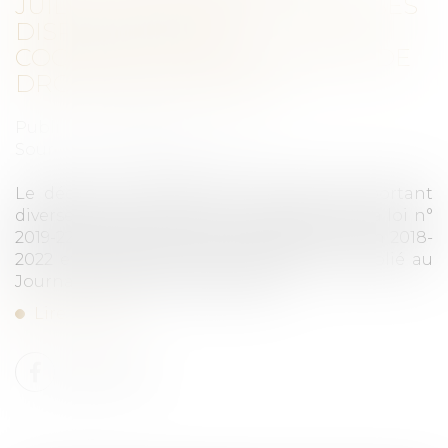
JUILLET 2019 PORTANT DIVERSES
DISPOSITIONS DE
COORDINATION EN MATIÈRE DE
DROIT DE LA FAMILLE
Publié le :
20/08/2019
Source :
forum-famille.dalloz.fr
Le décret n° 2019-756 du 22 juillet 2019 portant
diverses dispositions de coordination de la loi n°
2019-222 du 23 mars 2019 de programmation 2018-
2022 et de réforme pour la justice est publié au
Journal officiel du 24 juillet 2019...
Lire la suite