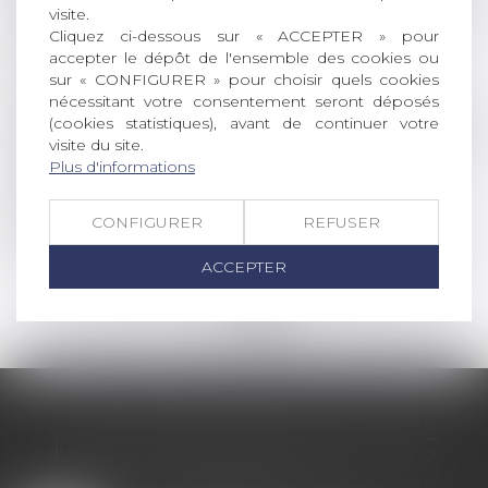
visite.
Reconnaissance parentale dans un couple
Cliquez ci-dessous sur « ACCEPTER » pour
non marié
accepter le dépôt de l'ensemble des cookies ou
sur « CONFIGURER » pour choisir quels cookies
Lire la suite
nécessitant votre consentement seront déposés
(cookies statistiques), avant de continuer votre
(NPU) Droit de la famille
visite du site.
Plus d'informations
Interdiction de la GPA : quand l’inertie
judiciaire tourne à l’imbroglio juridique -
Famille - Personne | Dalloz Actualité
CONFIGURER
REFUSER
Lire la suite
ACCEPTER
<<
<
1
2
>
>>
LES DERNIÈRES ACTUS