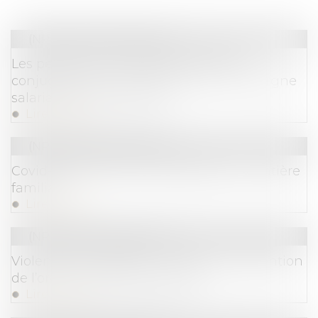
(NPU) Droit de la famille
Les personnes victimes de violences
conjugales peuvent débloquer leur épargne
salariale à tout moment
Lire la suite
(NPU) Droit de la famille
Covid-19 : précisions procédurales en matière
familiale
Lire la suite
(NPU) Droit de la famille
Violences conjugales : conditions d’obtention
de l’ordonnance de protection
Lire la suite