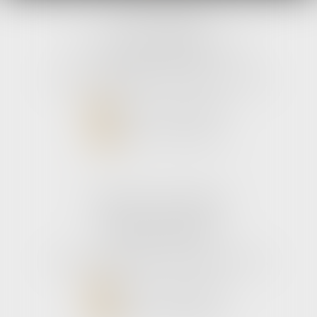
avLH avocats
9 avenue Pierre Mendes France
33700 MERIGNAC
Tél :
05 56 39 26 82
- Fax : 05 56 97 72 76
NOUS CONTACTER
NOUS LOCALISER
Cabinet secondaire
187 boulevard godard
33110 Le bouscat
Tél :
05 56 39 26 82
- Fax : 05 56 97 72 76
NOUS CONTACTER