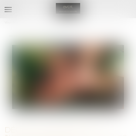
Ouvrir
le
Vous êtes ici :
Accueil
(NPU) Droit de la famille
menu
Décret n° 2019-756 du 22 juillet 2019 portant diverses dispositions de
coordination en matière de droit de la famille
DÉCRET N° 2019-756 DU 22