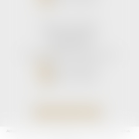
NOUS LOCALISER
Cabinet secondaire
11 rue de la Hulotte
33121 CARCANS
Tél :
05 56 39 26 82
- Fax : 05 56 97 72 76
NOUS CONTACTER
NOUS LOCALISER
Accueil
L'équipe
Domaines d'activités
Les honoraires
Les actus
RDV En Ligne
Contact
Plan du site
Mentions légales