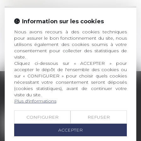
Droit des sociétés
Fin de la procédure de continuité du guichet
Information sur les cookies
unique au 31 décembre 2024
Nous avons recours à des cookies techniques
Lire la suite
pour assurer le bon fonctionnement du site, nous
utilisons également des cookies soumis à votre
consentement pour collecter des statistiques de
<<
<
1
2
>
>>
visite.
Cliquez ci-dessous sur « ACCEPTER » pour
accepter le dépôt de l'ensemble des cookies ou
sur « CONFIGURER » pour choisir quels cookies
nécessitant votre consentement seront déposés
(cookies statistiques), avant de continuer votre
LES DERNIÈRES ACTUS
visite du site.
Plus d'informations
Succession : une
CONFIGURER
REFUSER
07
révocation de donation
AOÛT
frauduleuse peut
ACCEPTER
constituer un recel