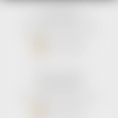
avLH avocats
9 avenue Pierre Mendes France
33700 MERIGNAC
Tél :
05 56 39 26 82
- Fax : 05 56 97 72 76
NOUS CONTACTER
NOUS LOCALISER
Cabinet secondaire
187 boulevard godard
33110 Le bouscat
Tél :
05 56 39 26 82
- Fax : 05 56 97 72 76
NOUS CONTACTER
NOUS LOCALISER