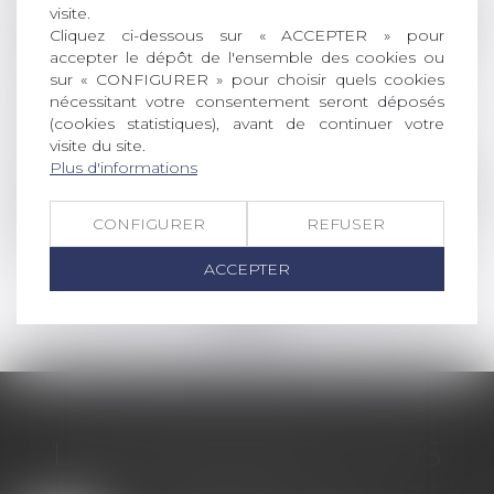
visite.
Droit commercial
/
Droit de la concurrence
Cliquez ci-dessous sur « ACCEPTER » pour
Droits voisins : l’Autorité prononce une
accepter le dépôt de l'ensemble des cookies ou
sur « CONFIGURER » pour choisir quels cookies
sanction de 250 millions d’euros à l’encontre
nécessitant votre consentement seront déposés
de Google
(cookies statistiques), avant de continuer votre
Lire la suite
visite du site.
Plus d'informations
Droit commercial
/
Droit de la concurrence
La Commission inflige une amende à Apple
CONFIGURER
REFUSER
Lire la suite
ACCEPTER
<<
<
...
3
4
5
6
7
8
9
...
>
>>
LES DERNIÈRES ACTUS