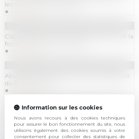
les seuils bientôt rehaussés
Lire la suite
Droit commercial
/
Droit de la concurrence
Clause de non-concurrence et primauté de la
force obligatoire des contrats
Lire la suite
Droit commercial
/
Droit de la concurrence
Abus de position dominante et compétence
du droit de l’Union
Lire la suite
Droit commercial
/
Droit de la concurrence
Information sur les cookies
Assurance des collectivités : l'Autorité de la
Nous avons recours à des cookies techniques
concurrence est saisie
pour assurer le bon fonctionnement du site, nous
Lire la suite
utilisons également des cookies soumis à votre
consentement pour collecter des statistiques de