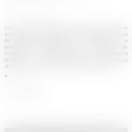
Publié le :
21/03/2024
Source :
ec.europa.eu
La Commission européenne a infligé à Apple une
amende de plus de 1,8 milliard d'euros pour abus
de position dominante sur le marché de la
distribution d'applications de diffusion de
musique en continu auprès des utilisateurs
d'iPhone et d'iPad (ci-après les «utilisateurs
d'iOS») par l'intermédiaire de son App Store...
Lire la suite
Droit commercial
/
Droit de la concurrence