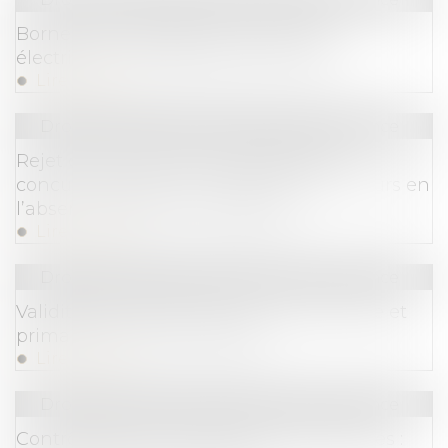
Bornes de recharge pour véhicules
électriques : l’Autorité rend son avis
Lire la suite
Droit commercial
/
Droit de la concurrence
Rejet de la saisine par l’Autorité de la
concurrence pour irrecevabilité du recours en
l’absence d’éléments probants
Lire la suite
Droit commercial
/
Droit de la concurrence
Validité des clauses de non-concurrence et
primauté du droit européen
Lire la suite
Droit commercial
/
Droit de la concurrence
Contrôle des concentrations d’entreprises :