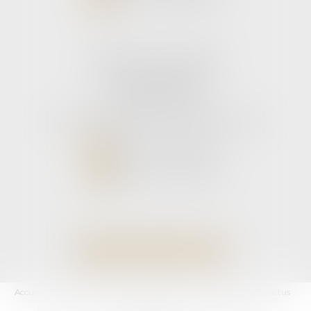
Cabinet secondaire
11 rue de la Hulotte
33121 CARCANS
Tél :
05 56 39 26 82
- Fax : 05 56 97 72 76
NOUS CONTACTER
NOUS LOCALISER
Accueil
L'équipe
Domaines d'activités
Les honoraires
Les actus
RDV En Ligne
Contact
Plan du site
Mentions légales