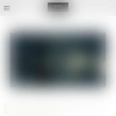
Ouvrir
le
Vous êtes ici :
Accueil
Droit commercial
Droit de la concurrence
menu
La Commission inflige une amende à Apple
LA COMMISSION INFLIGE UNE
AMENDE À APPLE