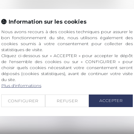
Homologation d’une convention de
divorce : attention au revirement de
l’un des époux
Information sur les cookies
Lire la suite
Nous avons recours à des cookies techniques pour assurer le
bon fonctionnement du site, nous utilisons également des
cookies soumis à votre consentement pour collecter des
statistiques de visite.
/
Divorce et séparation
Droit de la famille, des personnes et de leur patrimoine
Cliquez ci-dessous sur « ACCEPTER » pour accepter le dépôt
de l'ensemble des cookies ou sur « CONFIGURER » pour
Publicité pour l’infidélité, obligation
choisir quels cookies nécessitant votre consentement seront
de fidélité et avis de la Cour de
déposés (cookies statistiques), avant de continuer votre visite
cassation
du site.
Plus d'informations
Lire la suite
ACCEPTER
CONFIGURER
REFUSER
<<
<
1
2
3
4
5
6
7
>
>>