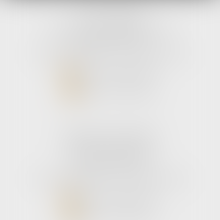
avLH avocats
9 avenue Pierre Mendes France
33700 MERIGNAC
Tél :
05 56 39 26 82
- Fax : 05 56 97 72 76
NOUS CONTACTER
NOUS LOCALISER
Cabinet secondaire
187 boulevard godard
33110 Le bouscat
Tél :
05 56 39 26 82
- Fax : 05 56 97 72 76
NOUS CONTACTER
NOUS LOCALISER