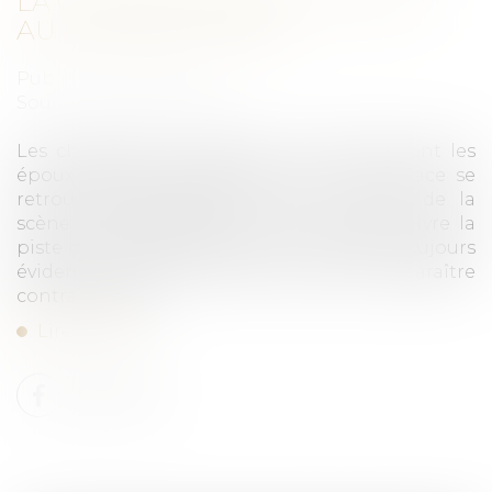
LA CONTRIBUTION DES ÉPOUX
AU PAS DE CHARGE
Publié le :
23/02/2021
Source :
www.aurep.com
Les charges du mariage et la manière dont les
époux séparés de biens doivent y faire face se
retrouvent régulièrement sur le devant de la
scène jurisprudentielle. Il faut l’avouer, suivre la
piste de petits cailloux blancs n’est pas toujours
évident, certaines décisions pouvant apparaître
contradictoires...
Lire la suite