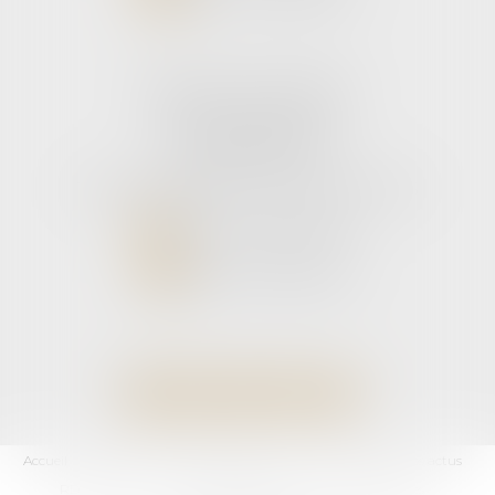
Cabinet secondaire
11 rue de la Hulotte
33121 CARCANS
Tél :
05 56 39 26 82
- Fax : 05 56 97 72 76
NOUS CONTACTER
NOUS LOCALISER
Accueil
L'équipe
Domaines d'activités
Les honoraires
Les actus
RDV En Ligne
Contact
Plan du site
Mentions légales