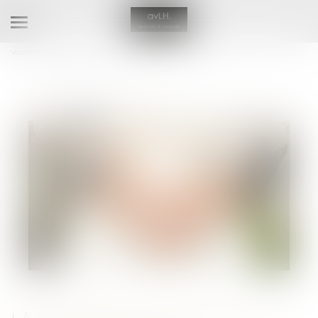
Ouvrir
le
Vous êtes ici :
Accueil
menu
Droit de la famille, des personnes et de leur patrimoine
Couples et régime matrimoniaux
La contribution des époux au pas de charge