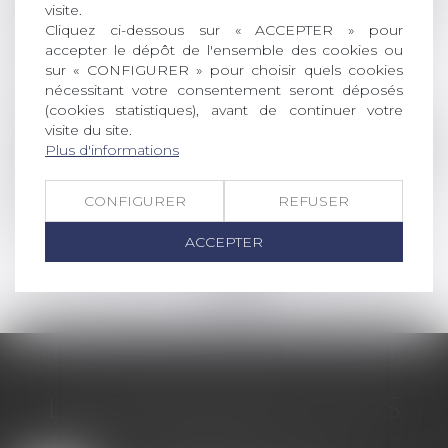
visite.
Fiche de renseignement de patrimoine de la
Cliquez ci-dessous sur « ACCEPTER » pour
caution mariée sous le régime de la
accepter le dépôt de l'ensemble des cookies ou
communauté erronée
sur « CONFIGURER » pour choisir quels cookies
nécessitant votre consentement seront déposés
Lire la suite
(cookies statistiques), avant de continuer votre
visite du site.
Droit de la famille, des personnes et de leur pat
Plus d'informations
Nullité d'une donation à une association faite
par un époux sans l’accord du second
CONFIGURER
REFUSER
Lire la suite
ACCEPTER
<<
<
1
2
3
4
>
>>
LES DERNIÈRES ACTUS