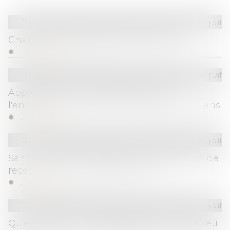
Droit de la famille, des personnes et de leur pat
Changement de régime matrimonial
Lire la suite
Droit de la famille, des personnes et de leur pat
Appréciation de la disproportion de
l'engagement de la caution séparée de biens
Lire la suite
Droit de la famille, des personnes et de leur pat
Sans intention frauduleuse constatée, pas de
recel de communauté prononcé
Lire la suite
Droit de la famille, des personnes et de leur pat
Qu’est-ce que le mariage posthume, que seul