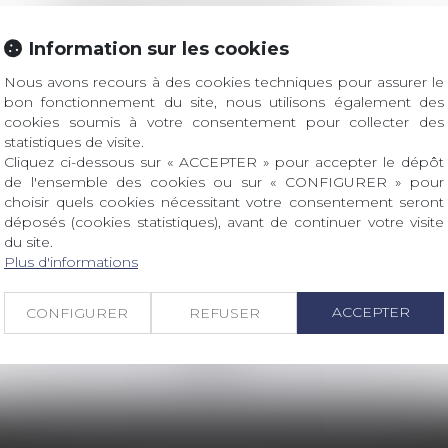
dissolution de la communauté ne
constitue pas un recel de
communauté
Information sur les cookies
Lire la suite
Nous avons recours à des cookies techniques pour assurer le
bon fonctionnement du site, nous utilisons également des
cookies soumis à votre consentement pour collecter des
/
Couples et régime matrimoniaux
Droit de la famille, des personnes et de leur patrimoine
statistiques de visite.
Quand la contribution aux charges
Cliquez ci-dessous sur « ACCEPTER » pour accepter le dépôt
de l'ensemble des cookies ou sur « CONFIGURER » pour
du ménage fait échec à
choisir quels cookies nécessitant votre consentement seront
l’indemnisation d’un concubin
déposés (cookies statistiques), avant de continuer votre visite
du site.
Lire la suite
Plus d'informations
ACCEPTER
CONFIGURER
REFUSER
<<
<
1
2
3
4
>
>>