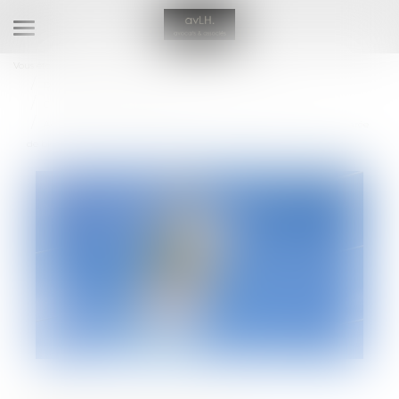
Ouvrir
le
Vous êtes ici :
Accueil
menu
Droit de la famille, des personnes et de leur patrimoine
Couples et régime matrimoniaux
Appréciation de la disproportion de l'engagement de la caution séparée
de biens