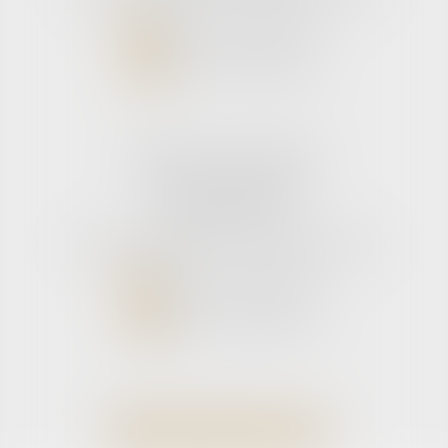
NOUS CONTACTER
NOUS LOCALISER
Cabinet secondaire
11 rue de la Hulotte
33121 CARCANS
Tél :
05 56 39 26 82
- Fax : 05 56 97 72 76
NOUS CONTACTER
NOUS LOCALISER