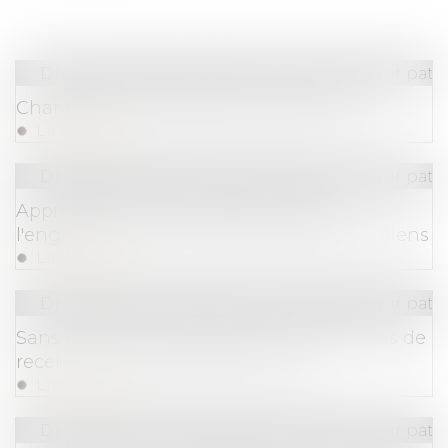
Droit de la famille, des personnes et de leur pat
Changement de régime matrimonial
Lire la suite
Droit de la famille, des personnes et de leur pat
Appréciation de la disproportion de
l'engagement de la caution séparée de biens
Lire la suite
Droit de la famille, des personnes et de leur pat
Sans intention frauduleuse constatée, pas de
recel de communauté prononcé
Lire la suite
Droit de la famille, des personnes et de leur pat