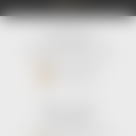
avLH avocats
9 avenue Pierre Mendes France
33700 MERIGNAC
Tél :
05 56 39 26 82
- Fax : 05 56 97 72 76
NOUS CONTACTER
NOUS LOCALISER
Cabinet secondaire
187 boulevard godard
33110 Le bouscat
Tél :
05 56 39 26 82
- Fax : 05 56 97 72 76