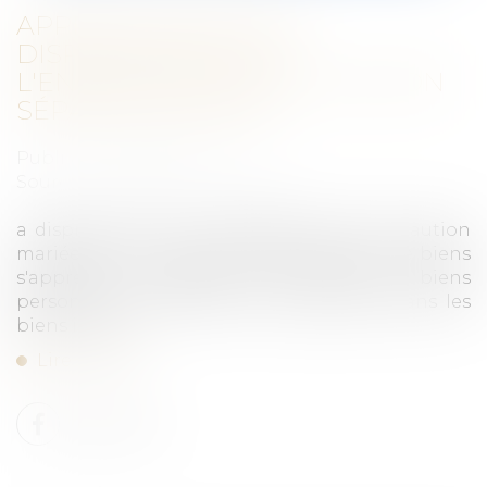
APPRÉCIATION DE LA
DISPROPORTION DE
L'ENGAGEMENT DE LA CAUTION
SÉPARÉE DE BIENS
Publié le :
16/02/2022
Source :
actu.dalloz-etudiant.fr
a disproportion de l'engagement d'une caution
mariée sous le régime de la séparation de biens
s'apprécie au regard de ses revenus et biens
personnels, comprenant sa quote-part dans les
biens indivis...
Lire la suite