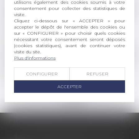
utilisons également des cookies soumis à votre
Droit de la famille, des personnes et de leur pat
consentement pour collecter des statistiques de
visite.
Fiche de renseignement de patrimoine de la
Cliquez ci-dessous sur « ACCEPTER » pour
caution mariée sous le régime de la
accepter le dépôt de l'ensemble des cookies ou
communauté erronée
sur « CONFIGURER » pour choisir quels cookies
Lire la suite
nécessitant votre consentement seront déposés
(cookies statistiques), avant de continuer votre
visite du site.
Droit de la famille, des personnes et de leur pat
Plus d'informations
Nullité d'une donation à une association faite
par un époux sans l’accord du second
CONFIGURER
REFUSER
Lire la suite
ACCEPTER
<<
<
1
2
3
4
>
>>
LES DERNIÈRES ACTUS