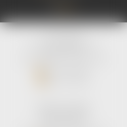
avLH avocats
9 avenue Pierre Mendes France
33700 MERIGNAC
Tél :
05 56 39 26 82
- Fax : 05 56 97 72 76
NOUS CONTACTER
NOUS LOCALISER
Cabinet secondaire
187 boulevard godard
33110 Le bouscat