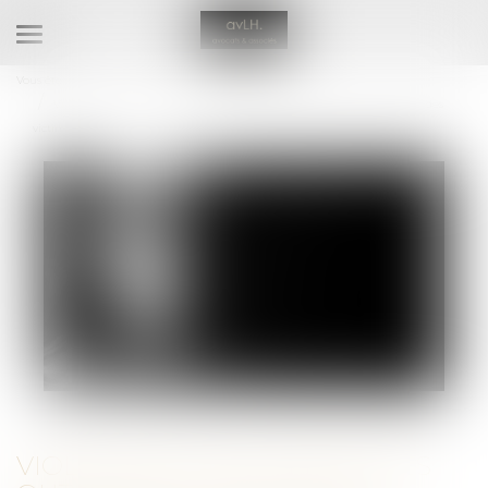
Ouvrir
le
Vous êtes ici :
Accueil
menu
Violences conjugales : des outils pour vous aider à intervenir auprès des
victimes
VIOLENCES CONJUGALES : DES