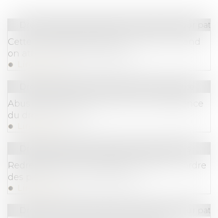
Droit de la famille, des personnes et de leur pat
Cette formalité protège son conjoint quand
on atteint l'âge de la retraite
Lire la suite
Droit commercial
/
Droit de la concurrence
Abus de position dominante et compétence
du droit de l’Union
Lire la suite
Droit des sociétés
/
Procédures collectives
Redressement et liquidation judiciaire : ordre
des paiements des créanciers
Lire la suite
Droit de la famille, des personnes et de leur pat