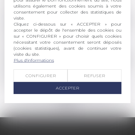
pour assurer le bon fonctionnement du site, nous
utilisons également des cookies soumis à votre
Lire la suite
consentement pour collecter des statistiques de
visite.
Droit de la famille, des personnes et de leur pat
Cliquez ci-dessous sur « ACCEPTER » pour
accepter le dépôt de l'ensemble des cookies ou
CEDH : la question de la garde des enfants
sur « CONFIGURER » pour choisir quels cookies
issus d'unions internationales
nécessitant votre consentement seront déposés
Lire la suite
(cookies statistiques), avant de continuer votre
visite du site.
Droit des sociétés
/
Droit des sociétés commercia
Plus d'informations
Précisions sur les avantages particuliers des
CONFIGURER
REFUSER
SA et des SAS
Lire la suite
ACCEPTER
<<
<
...
37
38
39
40
41
42
43
...
>
>>