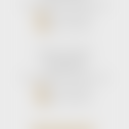
Tél :
05 56 39 26 82
- Fax : 05 56 97 72 76
NOUS CONTACTER
NOUS LOCALISER
Cabinet secondaire
11 rue de la Hulotte
33121 CARCANS
Tél :
05 56 39 26 82
- Fax : 05 56 97 72 76
NOUS CONTACTER
NOUS LOCALISER