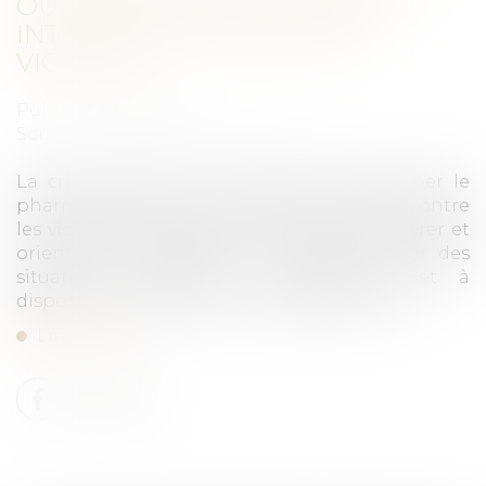
OUTILS POUR VOUS AIDER À
INTERVENIR AUPRÈS DES
VICTIMES
Publié le :
12/04/2024
Source :
www.ordre.pharmacien.fr
La crise sanitaire a contribué à positionner le
pharmacien comme un acteur de la lutte contre
les violences conjugales. Pour l’aider à repérer et
orienter les victimes, et si besoin signaler des
situations d’urgence, le Cespharm met à
disposition plusieurs outils professionnels...
Lire la suite