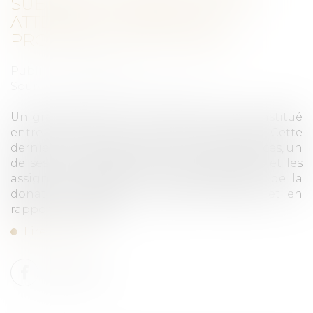
SUBROGÉ AU BIEN ALIÉNÉ ET
ATTEINTE AU DROIT DE
PROPRIÉTÉ : QPC REJETÉE
Publié le :
29/02/2024
Source :
www.lemag-juridique.com
Un groupement foncier agricole a été constitué
entre une mère et ses cinq enfants. Cette
dernière en a gardé l’usufruit. Après son décès, un
de ses enfants cède ses parts à ses frères et les
assigne en partage et en requalification de la
donation-partage en donations simples et en
rapport de celles-ci...
Lire la suite