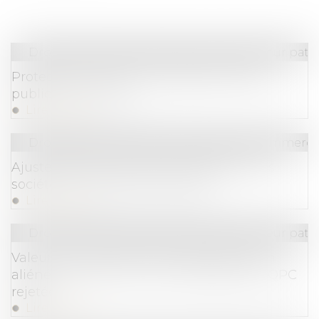
Droit de la famille, des personnes et de leur pat
Protection du droit à l’image de l’enfant :
publication de la loi
Lire la suite
Droit des sociétés
/
Droit des sociétés commercia
Ajustement des critères de taille pour les
sociétés et groupes de sociétés
Lire la suite
Droit de la famille, des personnes et de leur pat
Valeur du nouveau bien subrogé au bien
aliéné et atteinte au droit de propriété : QPC
rejetée
Lire la suite