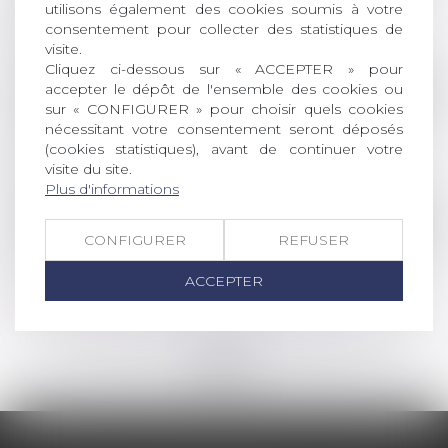
utilisons également des cookies soumis à votre
réduction : cinq ou deux ans ?
consentement pour collecter des statistiques de
Lire la suite
visite.
Cliquez ci-dessous sur « ACCEPTER » pour
accepter le dépôt de l'ensemble des cookies ou
Droit des sociétés
/
Droit des sociétés commercia
sur « CONFIGURER » pour choisir quels cookies
Mise en place de la procédure de continuité
nécessitant votre consentement seront déposés
du guichet unique
(cookies statistiques), avant de continuer votre
visite du site.
Lire la suite
Plus d'informations
Droit de la famille, des personnes et de leur pat
CONFIGURER
REFUSER
Droit d’accès aux origines de l’enfant né sous
X
ACCEPTER
Lire la suite
<<
<
...
40
41
42
43
44
45
46
...
>
>>