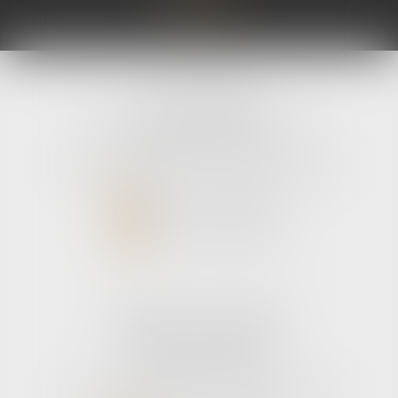
avLH avocats
9 avenue Pierre Mendes France
33700 MERIGNAC
Tél :
05 56 39 26 82
- Fax : 05 56 97 72 76
NOUS CONTACTER
NOUS LOCALISER
Cabinet secondaire
187 boulevard godard
33110 Le bouscat
Tél :
05 56 39 26 82
- Fax : 05 56 97 72 76