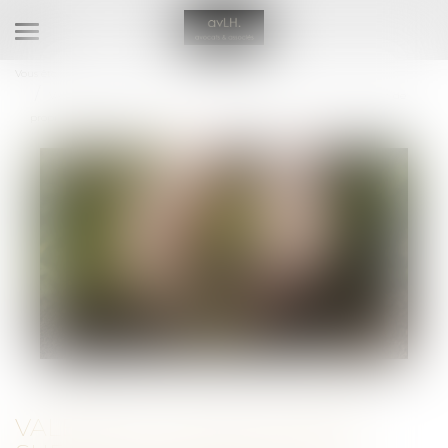
Ouvrir
le
Vous êtes ici :
Accueil
menu
Valeur du nouveau bien subrogé au bien aliéné et atteinte au droit de
propriété : QPC rejetée
VALEUR DU NOUVEAU BIEN