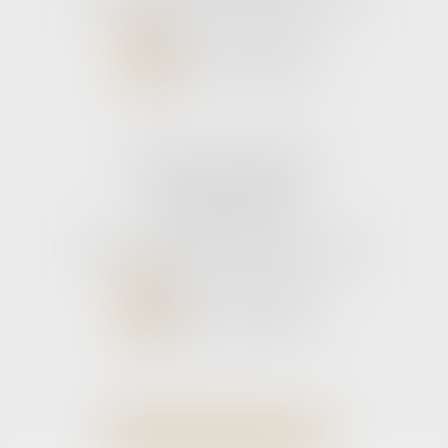
NOUS CONTACTER
NOUS LOCALISER
Cabinet secondaire
11 rue de la Hulotte
33121 CARCANS
Tél :
05 56 39 26 82
- Fax : 05 56 97 72 76
NOUS CONTACTER
NOUS LOCALISER