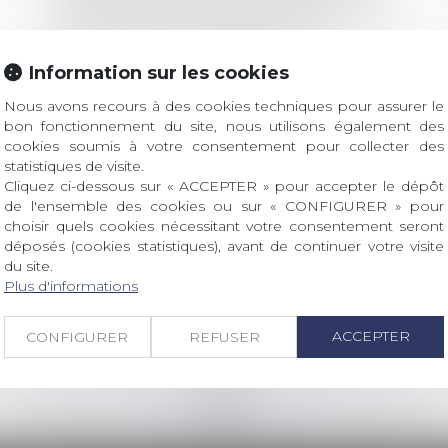
SAS et décisions collectives des
associés : les statuts peuvent-ils fixer
le seuil des voix exprimées ?
Information sur les cookies
Lire la suite
Nous avons recours à des cookies techniques pour assurer le
bon fonctionnement du site, nous utilisons également des
cookies soumis à votre consentement pour collecter des
statistiques de visite.
/
Violences familiales
Droit de la famille, des personnes et de leur patrimoine
Cliquez ci-dessous sur « ACCEPTER » pour accepter le dépôt
de l'ensemble des cookies ou sur « CONFIGURER » pour
La donation effectuée au profit du
choisir quels cookies nécessitant votre consentement seront
conjoint de l’époux successible n’est
déposés (cookies statistiques), avant de continuer votre visite
pas rapportable
du site.
Plus d'informations
Lire la suite
ACCEPTER
CONFIGURER
REFUSER
<<
<
...
23
24
25
26
27
28
29
...
>
>>