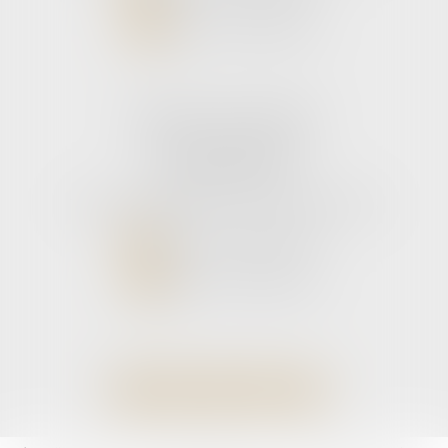
NOUS LOCALISER
Cabinet secondaire
11 rue de la Hulotte
33121 CARCANS
Tél :
05 56 39 26 82
- Fax : 05 56 97 72 76
NOUS CONTACTER
NOUS LOCALISER