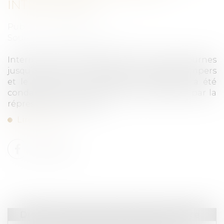
INTERMARCHÉ
Publié le :
05/04/2019
Source :
www.cbanque.com
Intermarché a proposé l’an dernier des ristournes
jusqu’à -70% sur le Nutella, les couches Pampers
et le café moulu Carte Noire. L'enseigne a été
condamnée à une amende 375 000 euros par la
répression des fraudes...
Lire la suite
Droit commercial
/
Droit de la concurrence