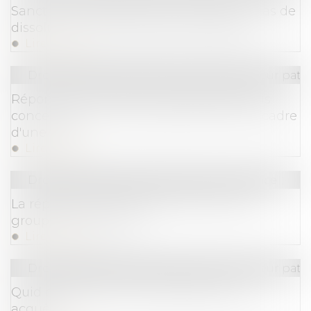
Sanction de l'entente illicite même en cas de
dissolution de l'entreprise responsable
Lire la suite
Droit de la famille, des personnes et de leur pat
Réponse de la CEDH à la demande d'avis
concernant la mère d'intention dans le cadre
d'une GPA
Lire la suite
Droit commercial
/
Droit de la concurrence
La répression des fraudes sanctionne le
groupe Intermarché
Lire la suite
Droit de la famille, des personnes et de leur pat
Quid du régime de la participation aux
acquêts