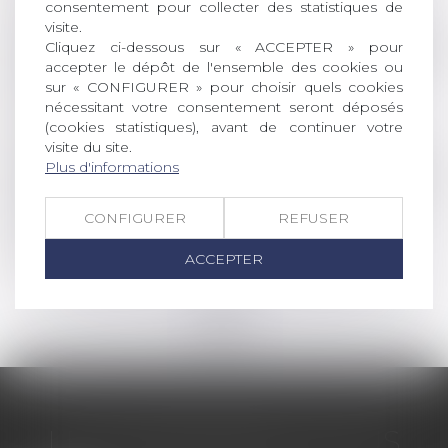
Lire la suite
consentement pour collecter des statistiques de
visite.
Droit de la famille, des personnes et de leur pat
Cliquez ci-dessous sur « ACCEPTER » pour
accepter le dépôt de l'ensemble des cookies ou
Quelles solutions pour alléger les droits de
sur « CONFIGURER » pour choisir quels cookies
succession?
nécessitant votre consentement seront déposés
Lire la suite
(cookies statistiques), avant de continuer votre
visite du site.
Plus d'informations
(NPU) Droit de la famille
Reconnaissance parentale dans un couple
CONFIGURER
REFUSER
non marié
Lire la suite
ACCEPTER
<<
<
...
66
67
68
69
70
71
72
...
>
>>
LES DERNIÈRES ACTUS