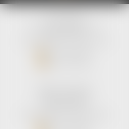
avLH avocats
9 avenue Pierre Mendes France
33700 MERIGNAC
Tél :
05 56 39 26 82
- Fax : 05 56 97 72 76
NOUS CONTACTER
NOUS LOCALISER
Cabinet secondaire
187 boulevard godard
33110 Le bouscat
Tél :
05 56 39 26 82
- Fax : 05 56 97 72 76
NOUS CONTACTER