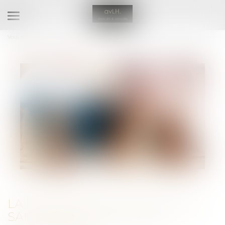
Ouvrir
le
Vous êtes ici :
Accueil
menu
La répression des fraudes sanctionne le groupe Intermarché
LA RÉPRESSION DES FRAUDES
SANCTIONNE LE GROUPE