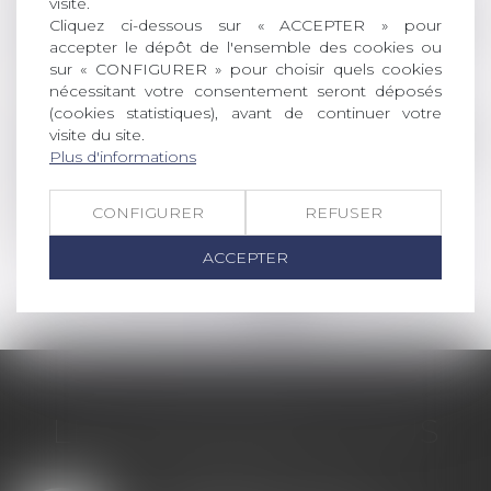
visite.
Droit de la famille, des personnes et de leur pat
Cliquez ci-dessous sur « ACCEPTER » pour
accepter le dépôt de l'ensemble des cookies ou
Convention de divorce par acte d'avocat
sur « CONFIGURER » pour choisir quels cookies
Lire la suite
nécessitant votre consentement seront déposés
(cookies statistiques), avant de continuer votre
visite du site.
Droit de la famille, des personnes et de leur pat
Plus d'informations
Divorce, séparation : quatre décisions de
jurisprudence marquantes
CONFIGURER
REFUSER
Lire la suite
ACCEPTER
<<
<
...
69
70
71
72
73
74
75
>
>>
LES DERNIÈRES ACTUS