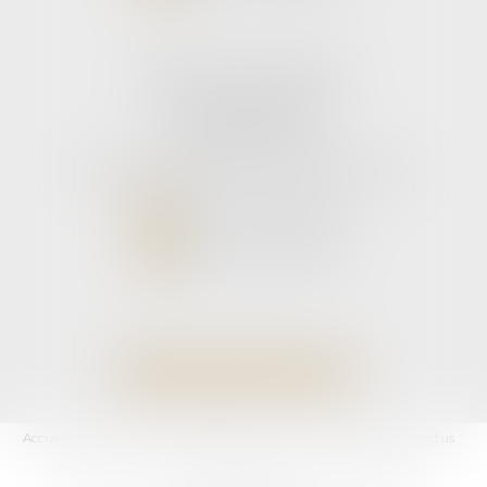
Cabinet secondaire
11 rue de la Hulotte
33121 CARCANS
Tél :
05 56 39 26 82
- Fax : 05 56 97 72 76
NOUS CONTACTER
NOUS LOCALISER
Accueil
L'équipe
Domaines d'activités
Les honoraires
Les actus
RDV En Ligne
Contact
Plan du site
Mentions légales