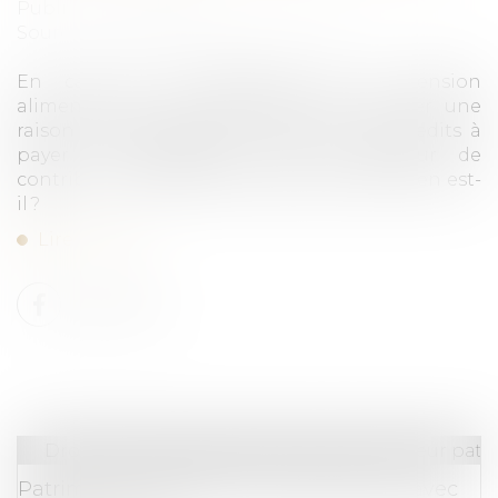
Publié le :
11/07/2018
Source :
demarchesadministratives.fr
En cas de non-paiement de la pension
alimentaire, il est très difficile de trouver une
raison recevable devant la justice. Des crédits à
payer ne dispensent pas le débiteur de
contribuer aux besoins de ses enfants. Qu’en est-
il ?
Lire la suite
Droit de la famille, des personnes et de leur pat
Patrimoine : organiser sa transmission avec