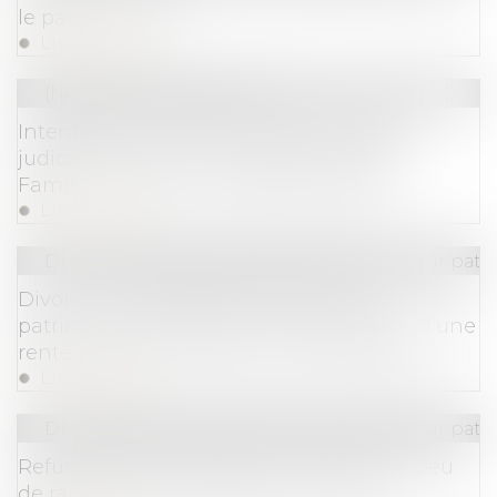
le pacte Dutreil
Lire la suite
(NPU) Droit de la famille
Interdiction de la GPA : quand l’inertie
judiciaire tourne à l’imbroglio juridique -
Famille - Personne | Dalloz Actualité
Lire la suite
Droit de la famille, des personnes et de leur pat
Divorce : ne pas gérer utilement son
patrimoine peut justifier la suppression d’une
rente viagère - Éditions Francis Lefebvre
Lire la suite
Droit de la famille, des personnes et de leur pat
Refus de payer la pension alimentaire : peu
de raisons sont valables pour le juge