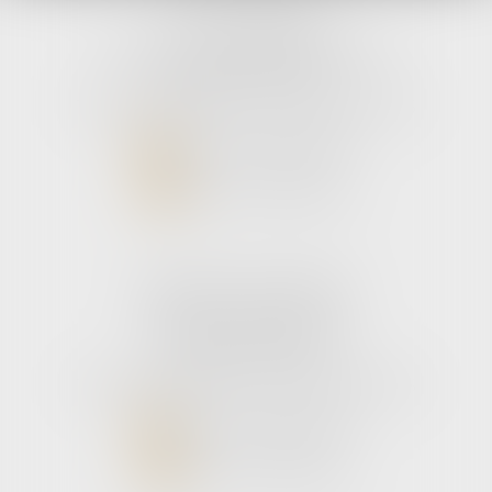
avLH avocats
9 avenue Pierre Mendes France
33700 MERIGNAC
Tél :
05 56 39 26 82
- Fax : 05 56 97 72 76
NOUS CONTACTER
NOUS LOCALISER
Cabinet secondaire
187 boulevard godard
33110 Le bouscat
Tél :
05 56 39 26 82
- Fax : 05 56 97 72 76
NOUS CONTACTER
NOUS LOCALISER