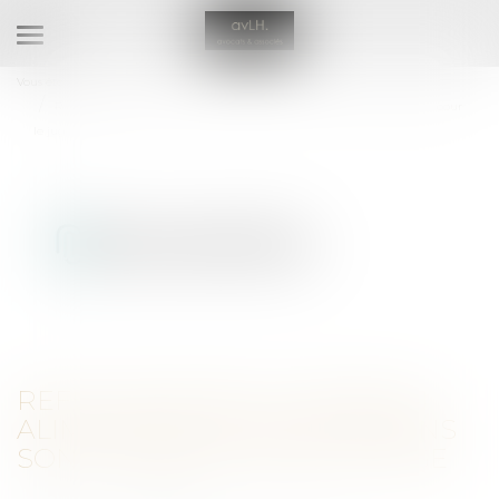
Ouvrir
le
Vous êtes ici :
Accueil
menu
Refus de payer la pension alimentaire : peu de raisons sont valables pour
le juge
REFUS DE PAYER LA PENSION
ALIMENTAIRE : PEU DE RAISONS
SONT VALABLES POUR LE JUGE