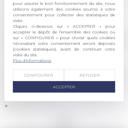
pour assurer le bon fonctionnement du site, nous
Les stock-options attribuées à un époux
utilisons également des cookies soumis à votre
marié sous la communauté légale sont des
consentement pour collecter des statistiques de
biens propres
visite.
Lire la suite
Cliquez ci-dessous sur « ACCEPTER » pour
accepter le dépôt de l'ensemble des cookies ou
sur « CONFIGURER » pour choisir quels cookies
Droit des sociétés
/
Droit des sociétés commercia
nécessitant votre consentement seront déposés
Une décision prise à l’unanimité n’est pas
(cookies statistiques), avant de continuer votre
visite du site.
constitutive d’un abus de majorité
Plus d'informations
Lire la suite
CONFIGURER
REFUSER
Droit des sociétés
/
Procédures collectives
La prescription de l’action, à l’égard de la
ACCEPTER
caution, est interrompue jusqu’au terme de la
procédure collective
Lire la suite
<<
<
...
45
46
47
48
49
50
51
...
>
>>