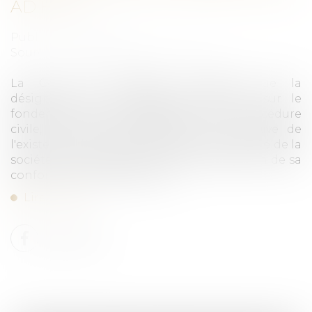
AD HOC
Publié le :
01/12/2023
Source :
www.lemag-juridique.com
La Cour de cassation considère que la
désignation d’un mandataire ad hoc, sur le
fondement de l’article 872 du Code de procédure
civile, n'est pas subordonnée à la preuve de
l'existence d'un péril menaçant la pérennité de la
société, mais seulement à la démonstration de sa
conformité à l'intérêt social...
Lire la suite