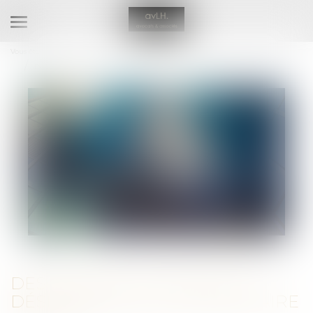
Ouvrir
le
Vous êtes ici :
Accueil
menu
Des raisons justifiant la désignation d’un mandataire ad hoc
DES RAISONS JUSTIFIANT LA
DÉSIGNATION D’UN MANDATAIRE