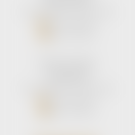
33110 Le bouscat
Tél :
05 56 39 26 82
- Fax : 05 56 97 72 76
NOUS CONTACTER
NOUS LOCALISER
Cabinet secondaire
11 rue de la Hulotte
33121 CARCANS
Tél :
05 56 39 26 82
- Fax : 05 56 97 72 76
NOUS CONTACTER
NOUS LOCALISER