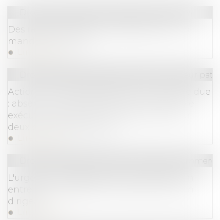
Droit des sociétés
/
Procédures collectives
Des raisons justifiant la désignation d’un
mandataire ad hoc
Lire la suite
Droit de la famille, des personnes et de leur pat
Action en remboursement d’une somme due
: absence de condamnation à une double
exécution lorsque les intérêts portent sur
deux périodes distinctes
Lire la suite
Droit des sociétés
/
Droit des sociétés commercia
L'urgence ne dispense pas la société d'un
entretien préalable à la révocation de son
dirigeant
Lire la suite