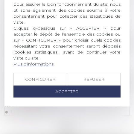
pour assurer le bon fonctionnement du site, nous
Elon Musk attaque Apple et OpenAI pour
utilisons également des cookies soumis à votre
entente anticoncurrentielle : une bataille
consentement pour collecter des statistiques de
judiciaire pour l’avenir de l’IA
visite.
Cliquez ci-dessous sur « ACCEPTER » pour
Lire la suite
accepter le dépôt de l'ensemble des cookies ou
sur « CONFIGURER » pour choisir quels cookies
Droit des sociétés
/
Droit des sociétés commercia
nécessitant votre consentement seront déposés
(cookies statistiques), avant de continuer votre
RCS : la confidentialité des adresses des
visite du site.
associés et dirigeants renforcée !
Plus d'informations
Lire la suite
CONFIGURER
REFUSER
Droit de la famille, des personnes et de leur pat
Divorce : quelle est cette nouvelle procédure
ACCEPTER
qui risque d’alourdir sérieusement la facture
début septembre ?
Lire la suite
<<
<
...
3
4
5
6
7
8
9
...
>
>>