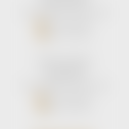
33110 Le bouscat
Tél :
05 56 39 26 82
- Fax : 05 56 97 72 76
NOUS CONTACTER
NOUS LOCALISER
Cabinet secondaire
11 rue de la Hulotte
33121 CARCANS
Tél :
05 56 39 26 82
- Fax : 05 56 97 72 76
NOUS CONTACTER
NOUS LOCALISER