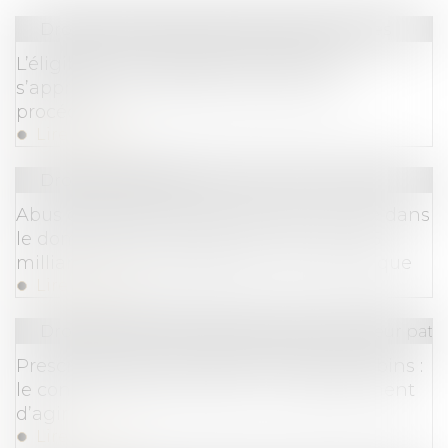
Droit des sociétés
/
Procédures collectives
L’éligibilité à la liquidation judiciaire
s’apprécie à la date d’ouverture de la
procédure !
Lire la suite
Droit commercial
Abus de position dominante par Google dans
le domaine de la publicité en ligne : 2,95
milliards d'euros d'amende - Actu-Juridique
Lire la suite
Droit de la famille, des personnes et de leur pat
Prescription d’une créance entre concubins :
le concubinage n’est pas un empêchement
d’agir
Lire la suite