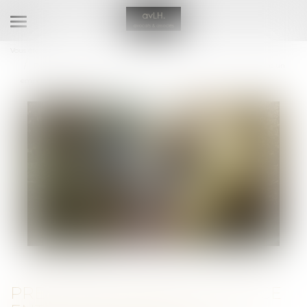
Ouvrir
le
Vous êtes ici :
Accueil
menu
Prescription d’une créance entre concubins : le concubinage n’est pas un
empêchement d’agir
PRESCRIPTION D’UNE CRÉANCE