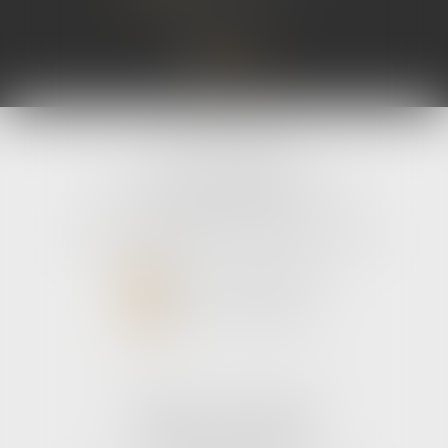
grande distribution)
fusion entre l
coopératifs Euralis e
autorisé...
Lire la suite
avLH avocats
9 avenue Pierre Mendes France
33700 MERIGNAC
Tél :
05 56 39 26 82
- Fax : 05 56 97 72 76
NOUS CONTACTER
NOUS LOCALISER
Cabinet secondaire
187 boulevard godard