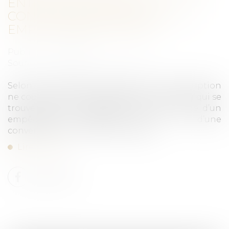
ENTRE CONCUBINS : LE
CONCUBINAGE N’EST PAS UN
EMPÊCHEMENT D’AGIR
Publié le :
23/09/2025
Source :
www.lemag-juridique.com
Selon l’article 2234 du Code civil, la prescription
ne court pas ou est suspendue contre celui qui se
trouve dans l’impossibilité d’agir par suite d’un
empêchement résultant de la loi, d’une
convention ou de la force majeure...
Lire la suite