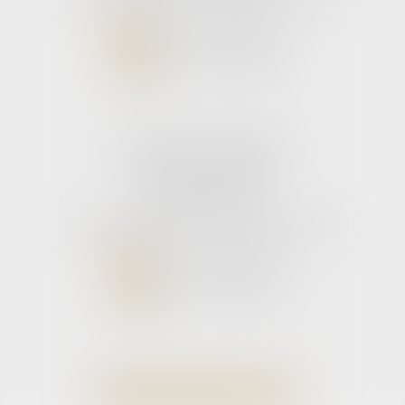
NOUS CONTACTER
NOUS LOCALISER
Cabinet secondaire
11 rue de la Hulotte
33121 CARCANS
Tél :
05 56 39 26 82
- Fax : 05 56 97 72 76
NOUS CONTACTER
NOUS LOCALISER