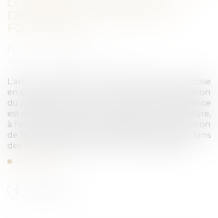
COLLECTIVE : DÉLAI POUR
DÉCLARER LES CRÉANCES ET
FORCLUSION
Publié le :
22/02/2024
Source :
www.lemag-juridique.com
L’article L. 622-24 du Code de commerce dispose
en son premier alinéa : « À partir de la publication
du jugement, tous les créanciers dont la créance
est née antérieurement au jugement d'ouverture,
à l'exception des salariés, adressent la déclaration
de leurs créances au mandataire judiciaire dans
des délais fixés par décret en Conseil d'État. »...
Lire la suite