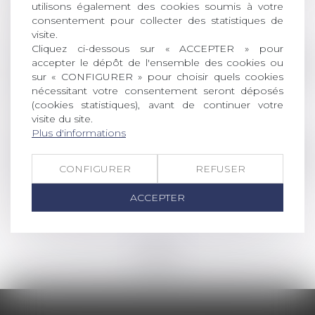
utilisons également des cookies soumis à votre
réduction : cinq ou deux ans ?
consentement pour collecter des statistiques de
Lire la suite
visite.
Cliquez ci-dessous sur « ACCEPTER » pour
accepter le dépôt de l'ensemble des cookies ou
Droit des sociétés
/
Droit des sociétés commercia
sur « CONFIGURER » pour choisir quels cookies
Mise en place de la procédure de continuité
nécessitant votre consentement seront déposés
du guichet unique
(cookies statistiques), avant de continuer votre
visite du site.
Lire la suite
Plus d'informations
Droit de la famille, des personnes et de leur pat
CONFIGURER
REFUSER
Droit d’accès aux origines de l’enfant né sous
X
ACCEPTER
Lire la suite
<<
<
...
40
41
42
43
44
45
46
...
>
>>