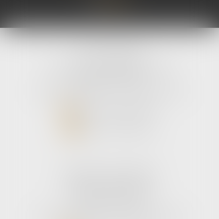
avLH avocats
9 avenue Pierre Mendes France
33700 MERIGNAC
Tél :
05 56 39 26 82
- Fax : 05 56 97 72 76
NOUS CONTACTER
NOUS LOCALISER
Cabinet secondaire
187 boulevard godard
33110 Le bouscat
Tél :
05 56 39 26 82
- Fax : 05 56 97 72 76