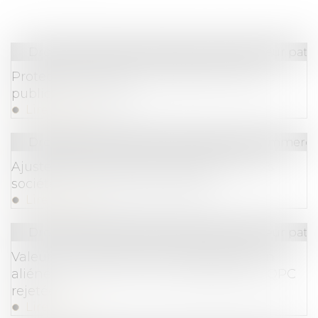
Droit de la famille, des personnes et de leur pat
Protection du droit à l’image de l’enfant :
publication de la loi
Lire la suite
Droit des sociétés
/
Droit des sociétés commercia
Ajustement des critères de taille pour les
sociétés et groupes de sociétés
Lire la suite
Droit de la famille, des personnes et de leur pat
Valeur du nouveau bien subrogé au bien
aliéné et atteinte au droit de propriété : QPC
rejetée
Lire la suite