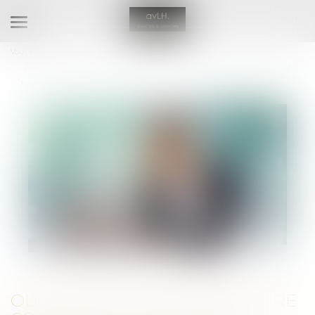
Ouvrir
le
Vous êtes ici :
Accueil
menu
Ouverture d’une procédure collective : délai pour déclarer les créances et
forclusion
OUVERTURE D’UNE PROCÉDURE