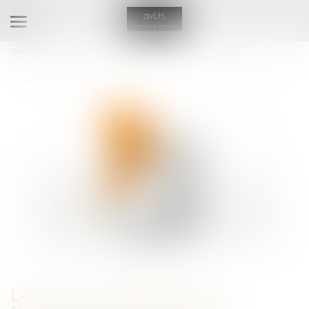
Ouvrir
le
Vous êtes ici :
Accueil
menu
La justice américaine poursuit Google pour atteinte au droit de la
concurrence
LA JUSTICE AMÉRICAINE