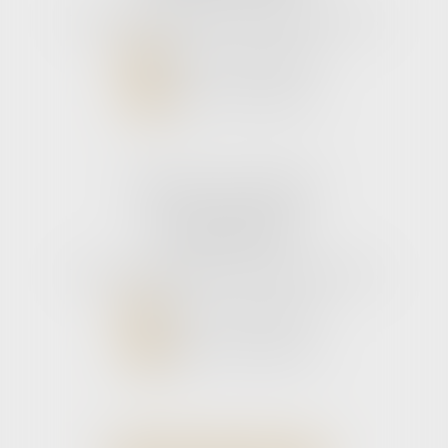
Tél :
05 56 39 26 82
- Fax : 05 56 97 72 76
NOUS CONTACTER
NOUS LOCALISER
Cabinet secondaire
11 rue de la Hulotte
33121 CARCANS
Tél :
05 56 39 26 82
- Fax : 05 56 97 72 76
NOUS CONTACTER
NOUS LOCALISER