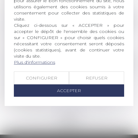
pour assurer le bon fonctionnement du site, nous
Lire la suite
utilisons également des cookies soumis à votre
consentement pour collecter des statistiques de
visite.
Droit de la famille, des personnes et de leur pat
Cliquez ci-dessous sur « ACCEPTER » pour
Congés maternité et paternité : un rapport
accepter le dépôt de l'ensemble des cookies ou
sur « CONFIGURER » pour choisir quels cookies
recommande un "parcours 1000 jours"
nécessitant votre consentement seront déposés
Lire la suite
(cookies statistiques), avant de continuer votre
visite du site.
Droit commercial
/
Droit de la concurrence
Plus d'informations
La CJUE adopte une position opposée à celle
de la jurisprudence française en matière de
CONFIGURER
REFUSER
droit à la modification des prix par l'agent
ACCEPTER
commercial
Lire la suite
<<
<
...
56
57
58
59
60
61
62
...
>
>>