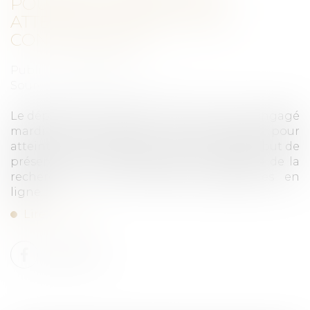
POURSUIT GOOGLE POUR
ATTEINTE AU DROIT DE LA
CONCURRENCE
Publié le :
06/11/2020
Source :
www.ledevoir.com
Le département américain de la Justice a engagé
mardi des poursuites contre Google pour
atteinte au droit de la concurrence dans le but de
préserver son monopole dans le domaine de la
recherche et des annonces publicitaires en
ligne...
Lire la suite