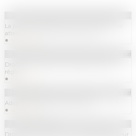
Droit commercial
/
Droit de la concurrence
La justice américaine poursuit Google pour
atteinte au droit de la concurrence
Lire la suite
Droit de la famille, des personnes et de leur pat
Droits de succession entre époux: frais et
règles
Lire la suite
Droit de la famille, des personnes et de leur pat
Adopter l'enfant de son conjoint
Lire la suite
Droit commercial
Droit voisin : la justice valide l’obligation pour