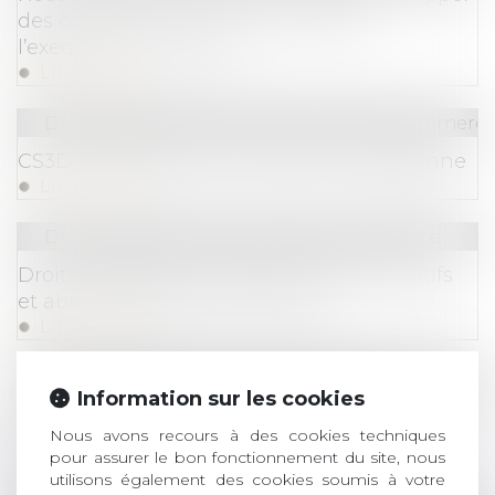
des conditions strictes pour obtenir
l’exequatur en France
Lire la suite
Droit des sociétés
/
Droit des sociétés commercia
CS3D : la FAQ de la Commission européenne
Lire la suite
Droit commercial
/
Droit de la concurrence
Droits de diffusion des événements sportifs
et abus de position dominante
Lire la suite
Droit de la famille, des personnes et de leur pat
Information sur les cookies
Donation avec quasi-usufruit : les précisions
Nous avons recours à des cookies techniques
du fisc
pour assurer le bon fonctionnement du site, nous
Lire la suite
utilisons également des cookies soumis à votre