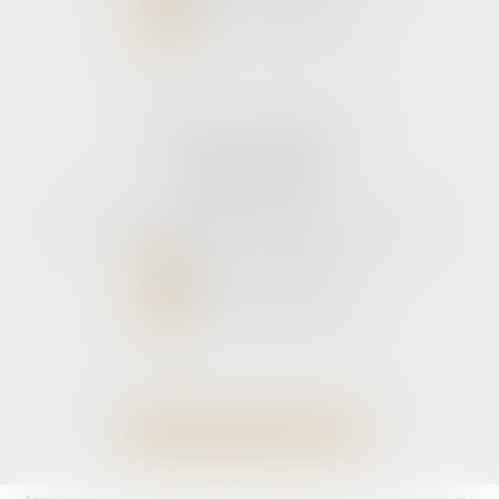
NOUS LOCALISER
Cabinet secondaire
11 rue de la Hulotte
33121 CARCANS
Tél :
05 56 39 26 82
- Fax : 05 56 97 72 76
NOUS CONTACTER
NOUS LOCALISER