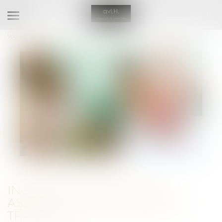
Ouvrir
le
Vous êtes ici :
Accueil
Inceste : la Ciivise veut associer les jeunes à ses travaux
menu
INCESTE : LA CIIVISE VEUT
ASSOCIER LES JEUNES À SES
TRAVAUX