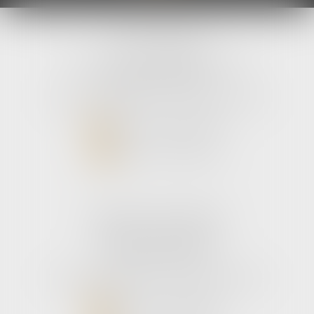
avLH avocats
9 avenue Pierre Mendes France
33700 MERIGNAC
Tél :
05 56 39 26 82
- Fax : 05 56 97 72 76
NOUS CONTACTER
NOUS LOCALISER
Cabinet secondaire
187 boulevard godard
33110 Le bouscat
Tél :
05 56 39 26 82
- Fax : 05 56 97 72 76
NOUS CONTACTER