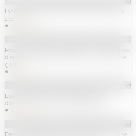
Droit de la famille, des personnes et de leur pat
Inceste : la Ciivise veut associer les jeunes à
ses travaux
Lire la suite
Droit des sociétés
/
Procédures collectives
Responsabilité du dirigeant pour insuffisance
d’actifs : la nécessaire preuve d’une faute de
gestion
Lire la suite
Droit de la famille, des personnes et de leur pat
Epargne salariale : le déblocage pour
dissolution du PACS pas toujours aisé
Lire la suite
Droit de la famille, des personnes et de leur pat
Reconnaissance de la GPA étrangère : rappel