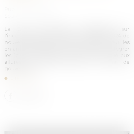
Publié le :
18/10/2024
Source :
www.weka.fr
La Ciivise, commission indépendante sur
l'inceste, a présenté vendredi 4 octobre 2024 de
nouvelles pistes de travail, notamment sur les
enfants handicapés, et ses projets pour intégrer
les jeunes à ses travaux, lors d'un colloque aux
allures de relance après une crise de
gouvernance...
Lire la suite