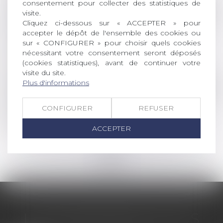
consentement pour collecter des statistiques de
Droit des sociétés
/
Droit des sociétés commercia
visite.
Cliquez ci-dessous sur « ACCEPTER » pour
Irrégularité de l’assemblée générale d’une
accepter le dépôt de l'ensemble des cookies ou
société civile pour défaut de convocation du
sur « CONFIGURER » pour choisir quels cookies
curateur d’un associé protégé
nécessitant votre consentement seront déposés
Lire la suite
(cookies statistiques), avant de continuer votre
visite du site.
Plus d'informations
Droit de la famille, des personnes et de leur pat
Gestation pour autrui (GPA) : quelles sont les
CONFIGURER
REFUSER
évolutions du droit ?
Lire la suite
ACCEPTER
<<
<
...
27
28
29
30
31
32
33
...
>
>>
LES DERNIÈRES ACTUS