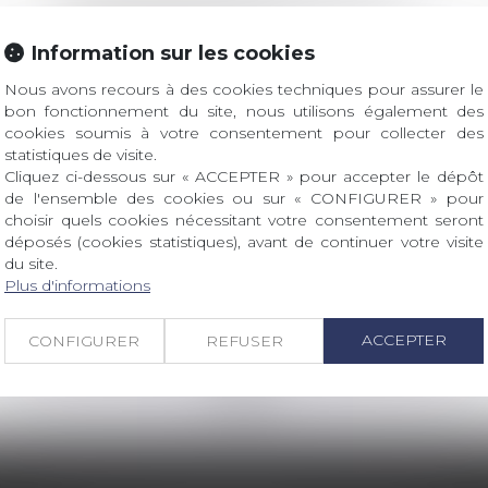
est constitutif d’une restriction de la
concurrence par objet
Information sur les cookies
Lire la suite
Nous avons recours à des cookies techniques pour assurer le
bon fonctionnement du site, nous utilisons également des
cookies soumis à votre consentement pour collecter des
Droit des sociétés
/
Droit des sociétés commerciales et professionnelles
statistiques de visite.
Immatriculation au RNE : obtenez
Cliquez ci-dessous sur « ACCEPTER » pour accepter le dépôt
de l'ensemble des cookies ou sur « CONFIGURER » pour
dès à présent votre attestation !
choisir quels cookies nécessitant votre consentement seront
déposés (cookies statistiques), avant de continuer votre visite
du site.
Lire la suite
Plus d'informations
ACCEPTER
CONFIGURER
REFUSER
<<
<
...
30
31
32
33
34
35
36
...
>
>>