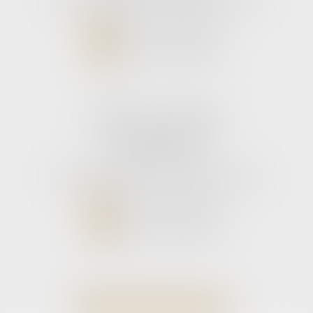
NOUS CONTACTER
NOUS LOCALISER
Cabinet secondaire
11 rue de la Hulotte
33121 CARCANS
Tél :
05 56 39 26 82
- Fax : 05 56 97 72 76
NOUS CONTACTER
NOUS LOCALISER