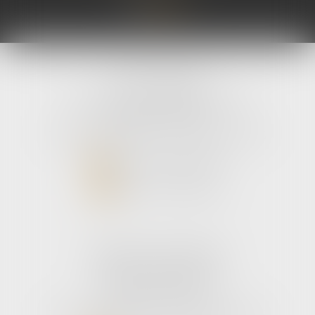
avLH avocats
9 avenue Pierre Mendes France
33700 MERIGNAC
Tél :
05 56 39 26 82
- Fax : 05 56 97 72 76
NOUS CONTACTER
NOUS LOCALISER
Cabinet secondaire
187 boulevard godard
33110 Le bouscat
Tél :
05 56 39 26 82
- Fax : 05 56 97 72 76