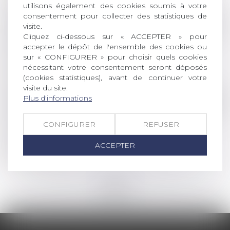
Lire la suite
utilisons également des cookies soumis à votre
consentement pour collecter des statistiques de
Droit des sociétés
visite.
Cliquez ci-dessous sur « ACCEPTER » pour
Entreprises en difficulté : bénéficiez de
accepter le dépôt de l'ensemble des cookies ou
l’activité partielle de longue durée rebond
sur « CONFIGURER » pour choisir quels cookies
(APLD-R)
nécessitant votre consentement seront déposés
Lire la suite
(cookies statistiques), avant de continuer votre
visite du site.
Plus d'informations
Droit de la famille, des personnes et de leur pat
Transports en commun : les femmes 1ères
CONFIGURER
REFUSER
victimes de violences sexuelles | vie-
publique.fr
ACCEPTER
Lire la suite
<<
<
...
15
16
17
18
19
20
21
...
>
>>