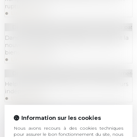
rupture brutale !
Lire la suite
Droit de la famille, des personnes et de leur pat
Dans le cadre d'une succession, comment la
nouvelle législation simplifie la vente des
biens en indivision ?
Lire la suite
Droit des sociétés
/
Droit des sociétés commercia
Help ! : une aide adaptée pour les travailleurs
indépendants
Lire la suite
Droit commercial
Information sur les cookies
Compétence, pouvoir et sanction de l’AMF :
Nous avons recours à des cookies techniques
rappel de la Cour de cassation
pour assurer le bon fonctionnement du site, nous