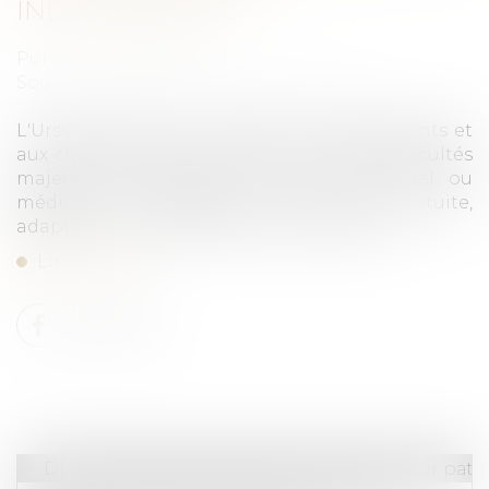
INDÉPENDANTS
Publié le :
01/04/2025
Source :
entreprendre.service-public.fr
L'Urssaf permet aux travailleurs indépendants et
aux chefs d'entreprise rencontrant des difficultés
majeures d'ordre financier, familial, social ou
médical de bénéficier d'une aide gratuite,
adaptée et individualisée nommée Help !...
Lire la suite
Droit de la famille, des personnes et de leur pat