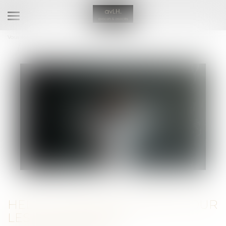
Ouvrir
le
Vous êtes ici :
Accueil
menu
Help ! : une aide adaptée pour les travailleurs indépendants
HELP ! : UNE AIDE ADAPTÉE POUR
LES TRAVAILLEURS