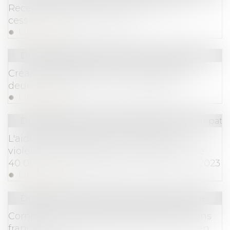
Recel de communauté : attention aux
cessions d’actions à vil prix
Lire la suite
Droit des sociétés
/
Procédures collectives
Créance antérieure et non-concurrence :
deux rappels de la Cour de cassation
Lire la suite
Droit de la famille, des personnes et de leur pat
L'aide d'urgence pour les victimes de
violences conjugales a bénéficié à plus de
40 000 personnes depuis sa création fin 2023
Lire la suite
Droit commercial
/
Droit de la concurrence
Compétence internationale des juridictions
françaises : nature délictuelle de l’action en