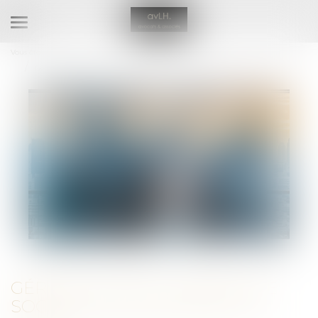
Ouvrir
le
Vous êtes ici :
Accueil
menu
Gérant de SARL : créer une société concurrente est fautif
GÉRANT DE SARL : CRÉER UNE
SOCIÉTÉ CONCURRENTE EST