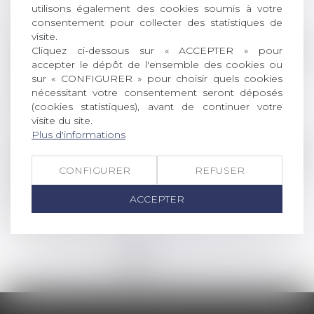
condamnation des parents
utilisons également des cookies soumis à votre
Lire la suite
consentement pour collecter des statistiques de
visite.
Droit commercial
/
Droit de la concurrence
Cliquez ci-dessous sur « ACCEPTER » pour
accepter le dépôt de l'ensemble des cookies ou
Concurrence déloyale et déontologie des
sur « CONFIGURER » pour choisir quels cookies
experts-comptables : le manquement
nécessitant votre consentement seront déposés
(cookies statistiques), avant de continuer votre
déontologique ne suffit pas à lui seul
visite du site.
Lire la suite
Plus d'informations
Droit des sociétés
/
Droit des sociétés commercia
CONFIGURER
REFUSER
Extrait Kbis et attestation RNE : quelles
différences ?
ACCEPTER
Lire la suite
<<
<
1
2
3
4
5
6
7
...
>
>>