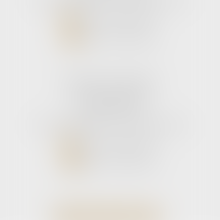
Tél :
05 56 39 26 82
- Fax : 05 56 97 72 76
NOUS CONTACTER
NOUS LOCALISER
Cabinet secondaire
11 rue de la Hulotte
33121 CARCANS
Tél :
05 56 39 26 82
- Fax : 05 56 97 72 76
NOUS CONTACTER
NOUS LOCALISER