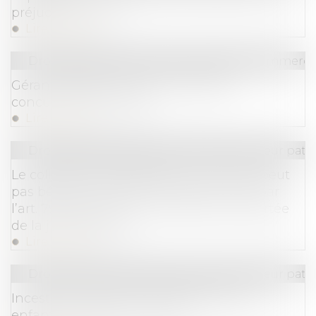
préjudice propre
Lire la suite
Droit des sociétés
/
Droit des sociétés commercia
Gérant de SARL : créer une société
concurrente est fautif
Lire la suite
Droit de la famille, des personnes et de leur pat
Le collatéral engagé dans un PACS ne peut
pas bénéficier de l’exonération prévue par
l’art. 796-0-ter du CGI : fondement et portée
de la jurisprudence
Lire la suite
Droit de la famille, des personnes et de leur pat
Inceste et violences sexuelles faites aux
enfants propositions Ciivise