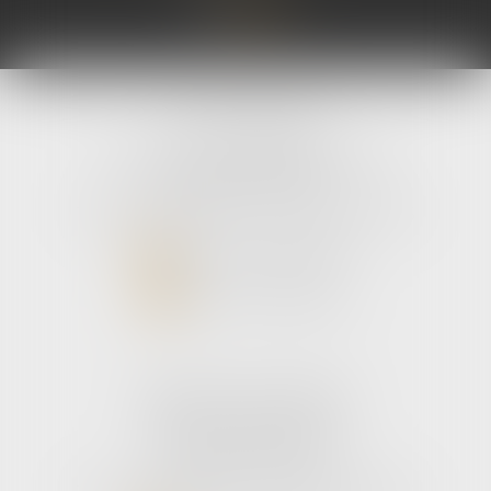
avLH avocats
9 avenue Pierre Mendes France
33700 MERIGNAC
Tél :
05 56 39 26 82
- Fax : 05 56 97 72 76
NOUS CONTACTER
NOUS LOCALISER
Cabinet secondaire
187 boulevard godard
33110 Le bouscat