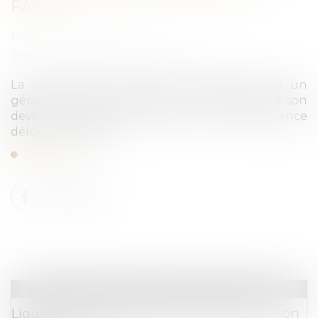
FAUTIF
Publié le :
30/06/2026
Source :
www.lemag-juridique.com
La création d’une société concurrente par un
gérant de SARL constitue un manquement à son
devoir de loyauté, même sans concurrence
déloyale prouvée...
Lire la suite
Droit des sociétés
/
Procédures collectives
Liquidation : l’investisseur peut agir pour son