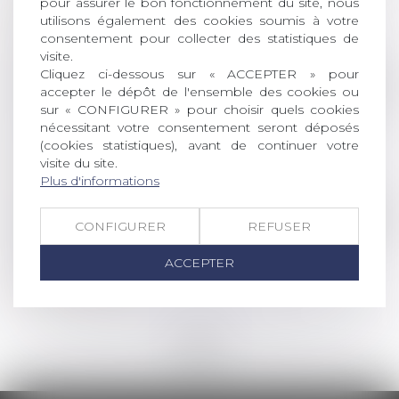
doivent être impayées au jugement
pour assurer le bon fonctionnement du site, nous
utilisons également des cookies soumis à votre
d’ouverture
consentement pour collecter des statistiques de
Lire la suite
visite.
Cliquez ci-dessous sur « ACCEPTER » pour
Droit des sociétés
/
Droit des sociétés commercia
accepter le dépôt de l'ensemble des cookies ou
sur « CONFIGURER » pour choisir quels cookies
La loi visant à accroître le financement des
nécessitant votre consentement seront déposés
entreprises et l’attractivité de la France est
(cookies statistiques), avant de continuer votre
publiée
visite du site.
Lire la suite
Plus d'informations
Droit de la famille, des personnes et de leur pat
CONFIGURER
REFUSER
La donation-partage : avantages et
ACCEPTER
inconvénients
Lire la suite
<<
<
...
32
33
34
35
36
37
38
...
>
>>