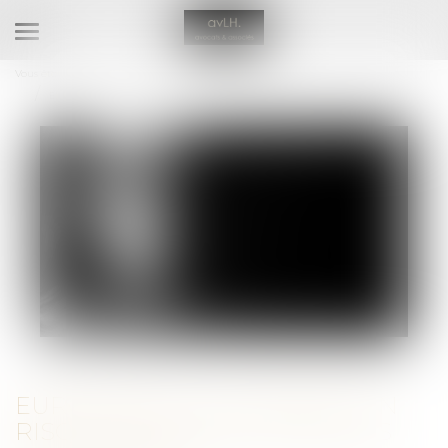
Ouvrir
le
Vous êtes ici :
Accueil
menu
Euro 2024 et JO de Paris : un risque accru de violences conjugales ?
EURO 2024 ET JO DE PARIS : UN
RISQUE ACCRU DE VIOLENCES