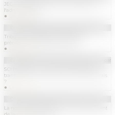
JEC : un nouveau statut commenté par
l'administration
Lire la suite
Droit des sociétés
/
Procédures collectives
Tribunal des affaires économiques :
précisions sur l'expérimentation
Lire la suite
Droit de la famille, des personnes et de leur pat
SCI familiale : un bon moyen de gérer et
transmettre son patrimoine à moindres frais
?
Lire la suite
Droit commercial
/
Droit de la concurrence
La notion de parasitisme : une mise au point
de la Cour de cassation