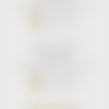
Tél :
05 56 39 26 82
- Fax : 05 56 97 72 76
NOUS CONTACTER
NOUS LOCALISER
Cabinet secondaire
11 rue de la Hulotte
33121 CARCANS
Tél :
05 56 39 26 82
- Fax : 05 56 97 72 76
NOUS CONTACTER
NOUS LOCALISER