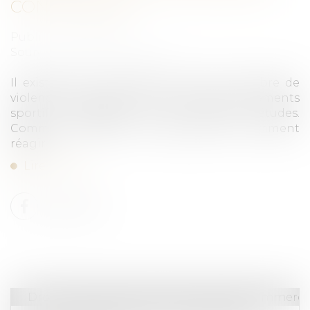
CONJUGALES ?
Publié le :
12/07/2024
Source :
www.allodocteurs.fr
Il existerait une corrélation entre le nombre de
violences conjugales et les grands évènements
sportifs médiatisés, selon plusieurs études.
Comment prévenir ces violences et comment
réagir ?...
Lire la suite
Droit des sociétés
/
Droit des sociétés commercia