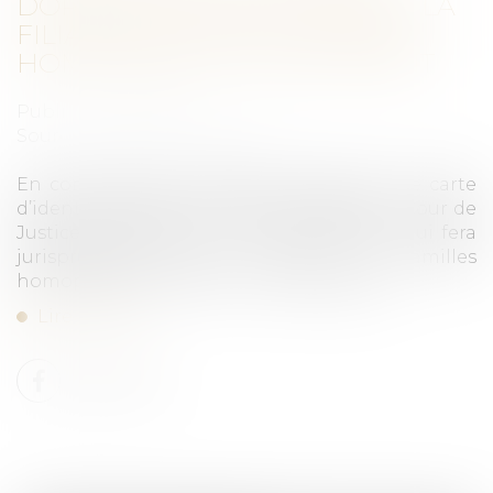
DORÉNAVANT RECONNAÎTRE LA
FILIATION ENTRE UN COUPLE
HOMOSEXUEL ET SON ENFANT
Publié le :
22/12/2021
Source :
www.nouvelobs.com
En contraignant la Bulgarie à délivrer une carte
d’identité à la fille d’un couple lesbien, la Cour de
Justice européenne a pris une décision qui fera
jurisprudence pour toutes les familles
homoparentales de l’Union européenne...
Lire la suite