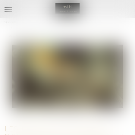
Ouvrir
le
Vous êtes ici :
Accueil
menu
Les Etats de l’UE doivent dorénavant reconnaître la filiation entre un
couple homosexuel et son enfant
LES ETATS DE L’UE DOIVENT