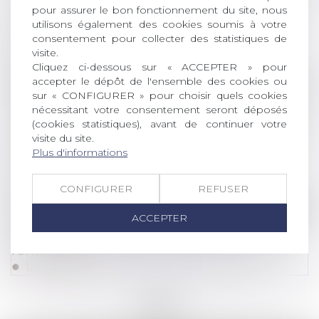
Montant du rapport quand la somme donnée
pour assurer le bon fonctionnement du site, nous
est investie dans l'achat d'un bien amélioré
utilisons également des cookies soumis à votre
puis vendu
consentement pour collecter des statistiques de
Lire la suite
visite.
Cliquez ci-dessous sur « ACCEPTER » pour
accepter le dépôt de l'ensemble des cookies ou
(NPU) Droit de la famille
sur « CONFIGURER » pour choisir quels cookies
Le décret du 23 novembre 2021 tendant à
nécessitant votre consentement seront déposés
(cookies statistiques), avant de continuer votre
renforcer l'effectivité des droits des personnes
visite du site.
victimes d'infractions commises au sein du
Plus d'informations
couple ou de la famille
Lire la suite
CONFIGURER
REFUSER
Droit de la famille, des personnes et de leur pat
ACCEPTER
Tant que l'héritage est incertain, il faut
l'entretenir
Lire la suite
<<
<
...
49
50
51
52
53
54
55
...
>
>>