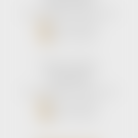
33110 Le bouscat
Tél :
05 56 39 26 82
- Fax : 05 56 97 72 76
NOUS CONTACTER
NOUS LOCALISER
Cabinet secondaire
11 rue de la Hulotte
33121 CARCANS
Tél :
05 56 39 26 82
- Fax : 05 56 97 72 76
NOUS CONTACTER
NOUS LOCALISER