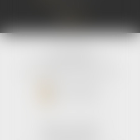
grande distribution), 
fusion entre les
coopératifs Euralis et M
autorisé...
Lire la suite
avLH avocats
9 avenue Pierre Mendes France
33700 MERIGNAC
Tél :
05 56 39 26 82
- Fax : 05 56 97 72 76
NOUS CONTACTER
NOUS LOCALISER
Cabinet secondaire
187 boulevard godard