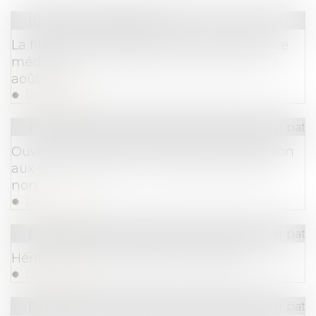
(NPU) Droit de la famille
La filiation de l’enfant issu d’une assistance
médicale à la procréation après la loi du 2
août 2021
Lire la suite
Droit de la famille, des personnes et de leur pat
Ouverture du droit à la pension de réversion
aux couples pacsés : le Gouvernement dit
non
Lire la suite
Droit de la famille, des personnes et de leur pat
Hériter dans une famille recomposée
Lire la suite
Droit de la famille, des personnes et de leur pat