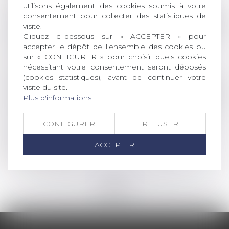
Lire la suite
utilisons également des cookies soumis à votre
consentement pour collecter des statistiques de
Droit de la famille, des personnes et de leur pat
visite.
Cliquez ci-dessous sur « ACCEPTER » pour
Congés maternité et paternité : un rapport
accepter le dépôt de l'ensemble des cookies ou
recommande un "parcours 1000 jours"
sur « CONFIGURER » pour choisir quels cookies
Lire la suite
nécessitant votre consentement seront déposés
(cookies statistiques), avant de continuer votre
visite du site.
Droit commercial
/
Droit de la concurrence
Plus d'informations
La CJUE adopte une position opposée à celle
de la jurisprudence française en matière de
CONFIGURER
REFUSER
droit à la modification des prix par l'agent
commercial
ACCEPTER
Lire la suite
<<
<
...
56
57
58
59
60
61
62
...
>
>>