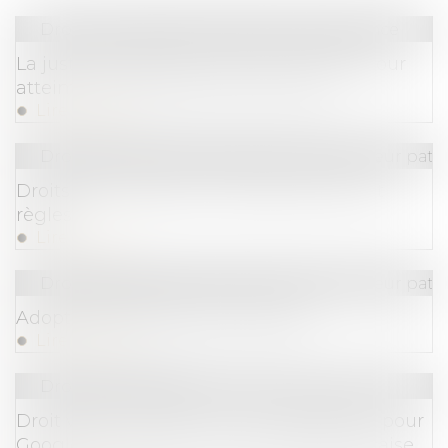
Droit commercial
/
Droit de la concurrence
La justice américaine poursuit Google pour
atteinte au droit de la concurrence
Lire la suite
Droit de la famille, des personnes et de leur pat
Droits de succession entre époux: frais et
règles
Lire la suite
Droit de la famille, des personnes et de leur pat
Adopter l'enfant de son conjoint
Lire la suite
Droit commercial
Droit voisin : la justice valide l’obligation pour
Google de négocier avec la presse française