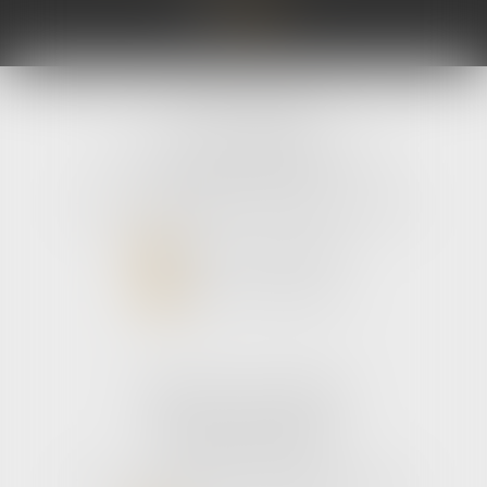
avLH avocats
9 avenue Pierre Mendes France
33700 MERIGNAC
Tél :
05 56 39 26 82
- Fax : 05 56 97 72 76
NOUS CONTACTER
NOUS LOCALISER
Cabinet secondaire
187 boulevard godard
33110 Le bouscat
Tél :
05 56 39 26 82
- Fax : 05 56 97 72 76