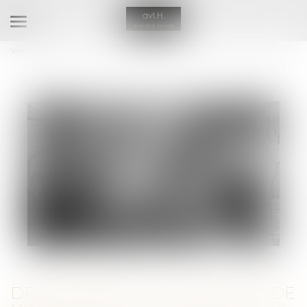
Ouvrir
le
Vous êtes ici :
Accueil
menu
Droit voisin : la justice valide l’obligation pour Google de négocier avec la
presse française
DROIT VOISIN : LA JUSTICE VALIDE