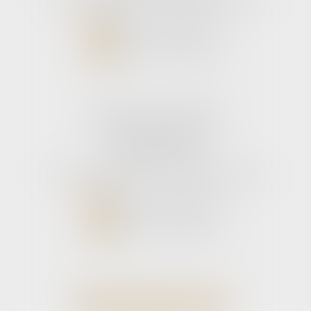
NOUS CONTACTER
NOUS LOCALISER
Cabinet secondaire
11 rue de la Hulotte
33121 CARCANS
Tél :
05 56 39 26 82
- Fax : 05 56 97 72 76
NOUS CONTACTER
NOUS LOCALISER