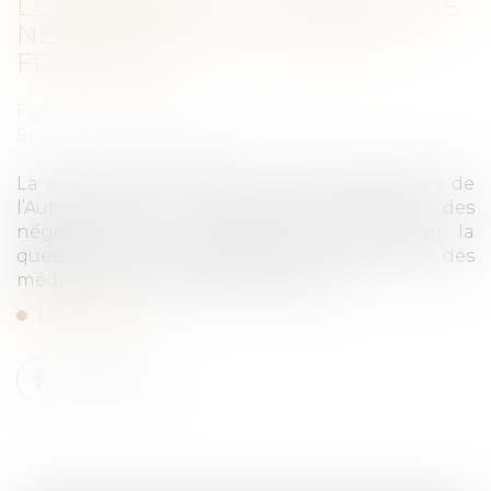
L’OBLIGATION POUR GOOGLE DE
NÉGOCIER AVEC LA PRESSE
FRANÇAISE
Publié le :
22/10/2020
Source :
www.lemonde.fr
La cour d’appel de Paris a validé la décision de
l’Autorité de la concurrence d’imposer des
négociations à l’entreprise américaine sur la
question de la rémunération des contenus des
médias français repris par Google...
Lire la suite