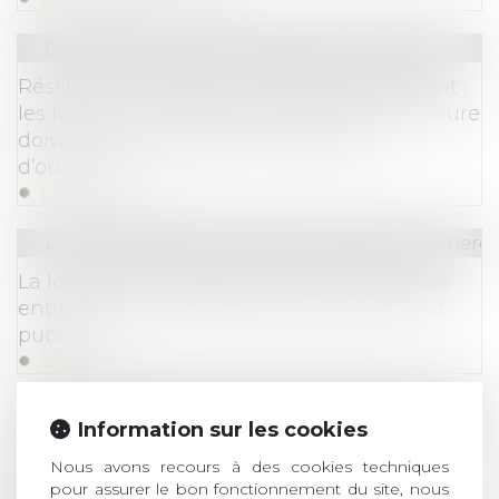
Droit des sociétés
/
Procédures collectives
Résiliation du bail pour défaut de paiement :
les loyers et charges d'occupation postérieure
doivent être impayées au jugement
d’ouverture
Lire la suite
Droit des sociétés
/
Droit des sociétés commercia
La loi visant à accroître le financement des
entreprises et l’attractivité de la France est
publiée
Lire la suite
Droit de la famille, des personnes et de leur pat
Information sur les cookies
La donation-partage : avantages et
Nous avons recours à des cookies techniques
inconvénients
pour assurer le bon fonctionnement du site, nous