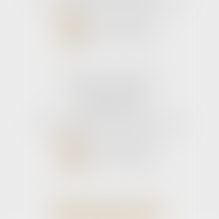
NOUS CONTACTER
NOUS LOCALISER
Cabinet secondaire
11 rue de la Hulotte
33121 CARCANS
Tél :
05 56 39 26 82
- Fax : 05 56 97 72 76
NOUS CONTACTER
NOUS LOCALISER