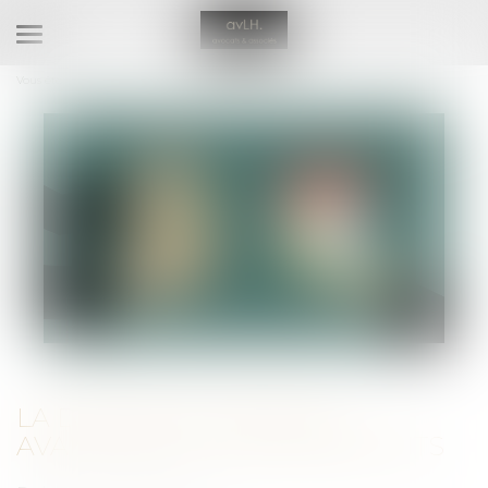
Ouvrir
le
Vous êtes ici :
Accueil
La donation-partage : avantages et inconvénients
menu
LA DONATION-PARTAGE :
AVANTAGES ET INCONVÉNIENTS