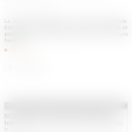
Publié le :
10/07/2024
Source :
finance-heros.fr
La donation-partage est une option judicieuse.
Elle vous permet, par un acte, de transmettre et
partager votre patrimoine entre vos futurs
héritiers...
Lire la suite
Droit de la famille, des personnes et de leur pat
SCI familiale : un bon moyen de gérer et
transmettre son patrimoine à moindres frais
?