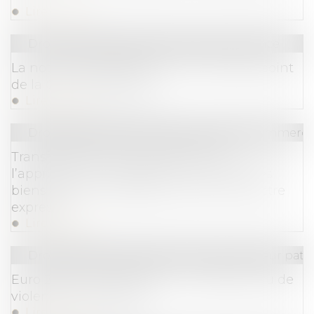
Lire la suite
Droit commercial
/
Droit de la concurrence
La notion de parasitisme : une mise au point
de la Cour de cassation
Lire la suite
Droit des sociétés
/
Droit des sociétés commercia
Transformation d’une SARL en SA :
l’approbation du rapport sur la valeur des
biens et les avantages particuliers doit être
expresse
Lire la suite
Droit de la famille, des personnes et de leur pat
Euro 2024 et JO de Paris : un risque accru de
violences conjugales ?
Lire la suite