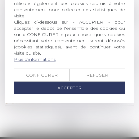
Lire la suite
utilisons également des cookies soumis à votre
consentement pour collecter des statistiques de
Droit de la famille, des personnes et de leur pat
visite.
Cliquez ci-dessous sur « ACCEPTER » pour
La nouvelle responsabilité solidaire des
accepter le dépôt de l'ensemble des cookies ou
parents séparés du fait de leurs enfants
sur « CONFIGURER » pour choisir quels cookies
mineurs
nécessitant votre consentement seront déposés
(cookies statistiques), avant de continuer votre
Lire la suite
visite du site.
Plus d'informations
Droit commercial
/
Droit de la concurrence
Reprise d’actifs appartenant à Ludendo (La
CONFIGURER
REFUSER
Grande Récré) par le groupe JouéClub :
l’Autorité autorise l’opération sous réserve
ACCEPTER
d’engagements portant sur 6 magasins
Lire la suite
<<
<
...
32
33
34
35
36
37
38
...
>
>>