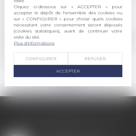
visite.
Irrégularité de l’assemblée générale d’une
Cliquez ci-dessous sur « ACCEPTER » pour
société civile pour défaut de convocation du
accepter le dépôt de l'ensemble des cookies ou
curateur d’un associé protégé
sur « CONFIGURER » pour choisir quels cookies
Lire la suite
nécessitant votre consentement seront déposés
(cookies statistiques), avant de continuer votre
visite du site.
Droit de la famille, des personnes et de leur pat
Plus d'informations
Gestation pour autrui (GPA) : quelles sont les
évolutions du droit ?
CONFIGURER
REFUSER
Lire la suite
ACCEPTER
<<
<
...
27
28
29
30
31
32
33
...
>
>>
LES DERNIÈRES ACTUS