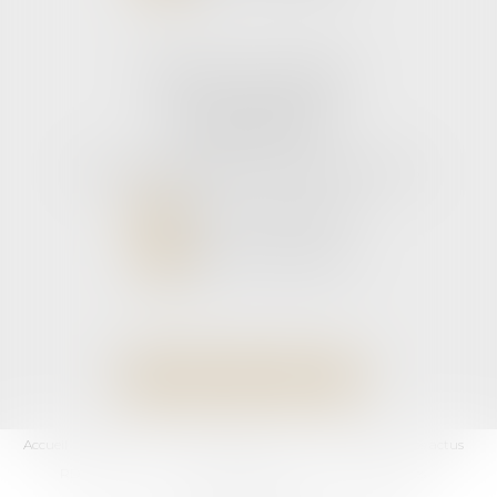
Cabinet secondaire
11 rue de la Hulotte
33121 CARCANS
Tél :
05 56 39 26 82
- Fax : 05 56 97 72 76
NOUS CONTACTER
NOUS LOCALISER
Accueil
L'équipe
Domaines d'activités
Les honoraires
Les actus
RDV En Ligne
Contact
Plan du site
Mentions légales