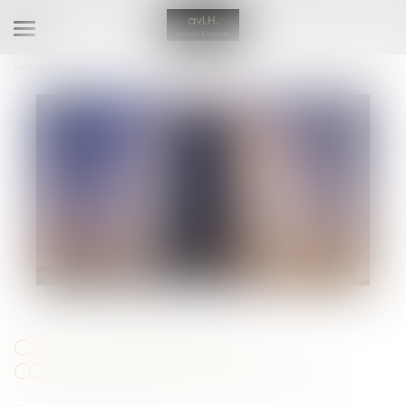
Ouvrir
le
Vous êtes ici :
Accueil
CS3D : la FAQ de la Commission européenne
menu
CS3D : LA FAQ DE LA
COMMISSION EUROPÉENNE