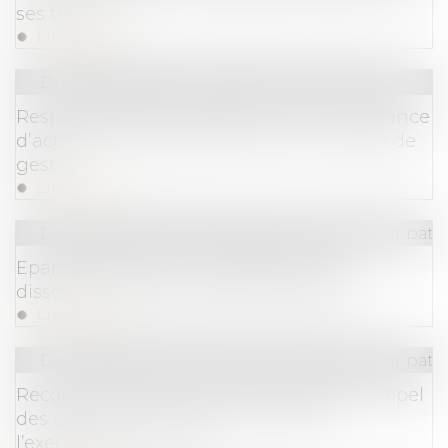
ses travaux
Lire la suite
Droit des sociétés
/
Procédures collectives
Responsabilité du dirigeant pour insuffisance
d’actifs : la nécessaire preuve d’une faute de
gestion
Lire la suite
Droit de la famille, des personnes et de leur pat
Epargne salariale : le déblocage pour
dissolution du PACS pas toujours aisé
Lire la suite
Droit de la famille, des personnes et de leur pat
Reconnaissance de la GPA étrangère : rappel
des conditions strictes pour obtenir
l’exequatur en France