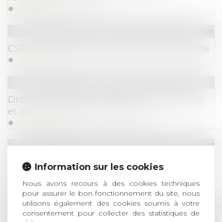
Lire la suite
Droit des sociétés
/
Droit des sociétés commercia
CS3D : la FAQ de la Commission européenne
Lire la suite
Droit commercial
/
Droit de la concurrence
Droits de diffusion des événements sportifs
et abus de position dominante
Lire la suite
Droit de la famille, des personnes et de leur pat
Donation avec quasi-usufruit : les précisions
Information sur les cookies
du fisc
Nous avons recours à des cookies techniques
Lire la suite
pour assurer le bon fonctionnement du site, nous
utilisons également des cookies soumis à votre
Droit des sociétés
/
Droit des sociétés commercia
consentement pour collecter des statistiques de