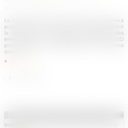
Publié le :
15/10/2024
Source :
formation.lefebvre-dalloz.fr
Le 25 juillet dernier, la Commission européenne a
publié une foire aux questions (F.A.Q) concernant
la directive sur le devoir de vigilance des
entreprises en matière de durabilité, dite « CS3D
pour corporate sustainability due diligence
directive »...
Lire la suite
Droit de la famille, des personnes et de leur pat
Inceste : la Ciivise veut associer les jeunes à