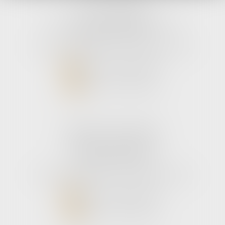
avLH avocats
9 avenue Pierre Mendes France
33700 MERIGNAC
Tél :
05 56 39 26 82
- Fax : 05 56 97 72 76
NOUS CONTACTER
NOUS LOCALISER
Cabinet secondaire
187 boulevard godard
33110 Le bouscat
Tél :
05 56 39 26 82
- Fax : 05 56 97 72 76
NOUS CONTACTER
NOUS LOCALISER