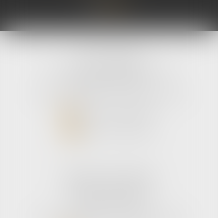
avLH avocats
9 avenue Pierre Mendes France
33700 MERIGNAC
Tél :
05 56 39 26 82
- Fax : 05 56 97 72 76
NOUS CONTACTER
NOUS LOCALISER
Cabinet secondaire
187 boulevard godard
33110 Le bouscat