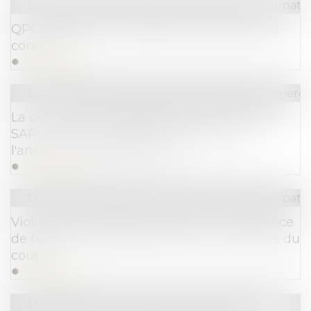
Droit de la famille, des personnes et de leur pat
QPC : pension d'invalidité et ressources du
concubin
Lire la suite
Droit des sociétés
/
Droit des sociétés commercia
La convocation irrégulière d'un associé de
SARL à une assemblée entraîne-t-elle
l'annulation des décisions ?
Lire la suite
Droit de la famille, des personnes et de leur pat
Violences conjugales : extension du bénéfice
de l’ordonnance de protection aux enfants du
couple
Lire la suite
Droit commercial
/
Droit de la concurrence