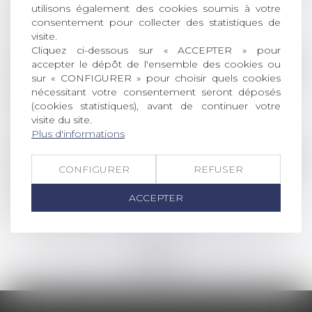
Loi du 31 mai 2024 visant à assurer une
utilisons également des cookies soumis à votre
justice patrimoniale au sein de la famille
consentement pour collecter des statistiques de
Lire la suite
visite.
Cliquez ci-dessous sur « ACCEPTER » pour
accepter le dépôt de l'ensemble des cookies ou
Droit commercial
/
Droit de la concurrence
sur « CONFIGURER » pour choisir quels cookies
Validité des clauses de non-concurrence et
nécessitant votre consentement seront déposés
(cookies statistiques), avant de continuer votre
primauté du droit européen
visite du site.
Lire la suite
Plus d'informations
Droit des sociétés
/
Droit des sociétés commercia
CONFIGURER
REFUSER
Vote minoritaire dans les SAS : l'assemblée
plénière de la Cour de cassation est saisie
ACCEPTER
Lire la suite
<<
<
...
34
35
36
37
38
39
40
...
>
>>