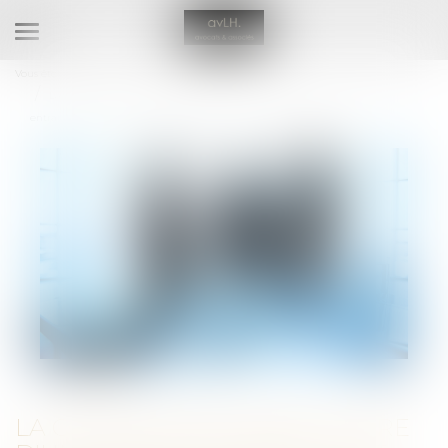
Ouvrir
le
Vous êtes ici :
Accueil
menu
La convocation irrégulière d'un associé de SARL à une assemblée
entraîne-t-elle l'annulation des décisions ?
LA CONVOCATION IRRÉGULIÈRE