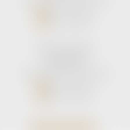
Tél :
05 56 39 26 82
- Fax : 05 56 97 72 76
NOUS CONTACTER
NOUS LOCALISER
Cabinet secondaire
11 rue de la Hulotte
33121 CARCANS
Tél :
05 56 39 26 82
- Fax : 05 56 97 72 76
NOUS CONTACTER
NOUS LOCALISER