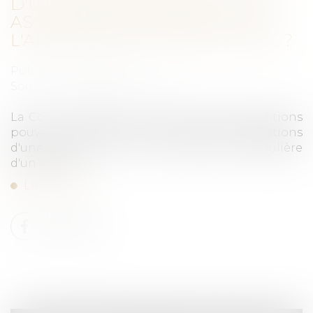
D'UN ASSOCIÉ DE SARL À UNE
ASSEMBLÉE ENTRAÎNE-T-ELLE
L'ANNULATION DES DÉCISIONS ?
Publié le :
18/06/2024
Source :
efl.businesscomm.fr
La Cour de cassation précise les deux conditions
pouvant entraîner la nullité des délibérations
d'une SARL au motif de convocation irrégulière
d'un associé...
Lire la suite