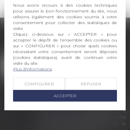
<<
<
1
>
>>
Nous avons recours à des cookies techniques
pour assurer le bon fonctionnement du site, nous
utilisons également des cookies soumis à votre
consentement pour collecter des statistiques de
visite.
Cliquez ci-dessous sur « ACCEPTER » pour
LES DERNIÈRES ACTUS
accepter le dépôt de l'ensemble des cookies ou
sur « CONFIGURER » pour choisir quels cookies
nécessitant votre consentement seront déposés
Succession : une
(cookies statistiques), avant de continuer votre
07
visite du site.
révocation de donation
Plus d'informations
AOÛT
frauduleuse peut
constituer un recel
CONFIGURER
REFUSER
successoral
ACCEPTER
La révocation d'une donation peut
être annulée lorsqu'elle poursuit
un but illicite consistant à
contourner les règles protectrices
de la réserve héréditaire et de la
réunion fictive des donations...